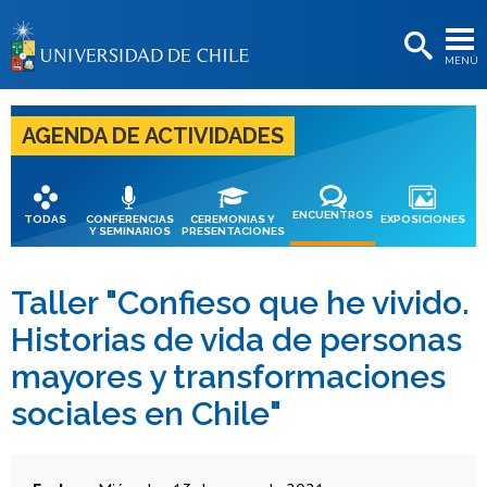
EXTENSIÓN
MENÚ
BIBLIOTECAS
LA UNIVERSIDAD
AGENDA DE ACTIVIDADES
Postulantes
Estudiantes
ENCUENTROS
TODAS
CONFERENCIAS
CEREMONIAS Y
EXPOSICIONES
Y SEMINARIOS
PRESENTACIONES
Académicas/os
Funcionarias/os
Taller "Confieso que he vivido.
Historias de vida de personas
Egresadas/os
mayores y transformaciones
sociales en Chile"