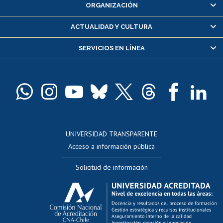
ORGANIZACIÓN
Consulta y certificado de notas
Certificado de alumno regular
ACTUALIDAD Y CULTURA
Servicio médico y dental
SERVICIOS EN LÍNEA
Pago de arancel y crédito alumnos
Pago de arancel y crédito exalumnos
Certificado de títulos y grados
Docentes
Postulación a concursos internos de investigación
Consulta a bases de datos
UNIVERSIDAD TRANSPARENTE
Perfeccionamiento
Acceso a información pública
Editar Portafolio Académico
Solicitud de información
Evaluación docente
Calificación académica
Postulación al AUCAI
Funcionarias/os