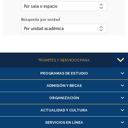
Búsqueda por unidad
Más información
TRÁMITES Y SERVICIOS PARA
PROGRAMAS DE ESTUDIO
Alumnas/os y exalumnas/os
Matrícula en línea
ADMISIÓN Y BECAS
Inscripción y cambio de asignaturas
ORGANIZACIÓN
Consulta y certificado de notas
Certificado de alumno regular
ACTUALIDAD Y CULTURA
Servicio médico y dental
SERVICIOS EN LÍNEA
Pago de arancel y crédito alumnos