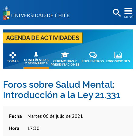
EXTENSIÓN
MENÚ
BIBLIOTECAS
LA UNIVERSIDAD
AGENDA DE ACTIVIDADES
Postulantes
Estudiantes
CONFERENCIAS
TODAS
CEREMONIAS Y
ENCUENTROS
EXPOSICIONES
Y SEMINARIOS
PRESENTACIONES
Académicas/os
Funcionarias/os
Foros sobre Salud Mental:
Introducción a la Ley 21.331
Egresadas/os
Fecha
martes 06 de julio de 2021
Hora
17:30