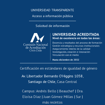
Consulta a bases de datos
UNIVERSIDAD TRANSPARENTE
Perfeccionamiento
Acceso a información pública
Editar Portafolio Académico
Solicitud de información
Evaluación docente
Calificación académica
Postulación al AUCAI
Funcionarias/os
Cursos internos de capacitación
Bienestar del personal
Certificación en estándares de igualdad de género
Portal de movilidad interna
Certificado de renta
Av. Libertador Bernardo O'Higgins 1058,
Santiago de Chile,
Casa Central
Certificado de renta honorarios
Gestión de correo uchile
Campus
:
Andrés Bello
|
Beauchef
|
Dra.
Editar páginas blancas
Eloísa Díaz
|
Juan Gómez Millas
|
Sur
|
más recintos
Extranjeras/os