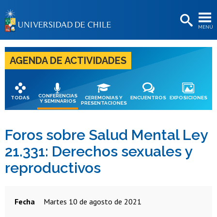
EXTENSIÓN
MENÚ
BIBLIOTECAS
LA UNIVERSIDAD
AGENDA DE ACTIVIDADES
Postulantes
Estudiantes
CONFERENCIAS
TODAS
CEREMONIAS Y
ENCUENTROS
EXPOSICIONES
Y SEMINARIOS
PRESENTACIONES
Académicas/os
Funcionarias/os
Foros sobre Salud Mental Ley
21.331: Derechos sexuales y
Egresadas/os
reproductivos
Fecha
martes 10 de agosto de 2021