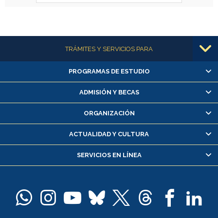
Más información
TRÁMITES Y SERVICIOS PARA
PROGRAMAS DE ESTUDIO
Alumnas/os y exalumnas/os
Matrícula en línea
ADMISIÓN Y BECAS
Inscripción y cambio de asignaturas
ORGANIZACIÓN
Consulta y certificado de notas
Certificado de alumno regular
ACTUALIDAD Y CULTURA
Servicio médico y dental
SERVICIOS EN LÍNEA
Pago de arancel y crédito alumnos
Pago de arancel y crédito exalumnos
Certificado de títulos y grados
Docentes
Postulación a concursos internos de investigación