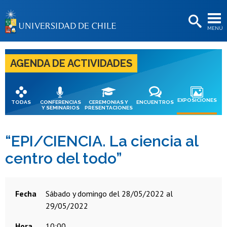
EXTENSIÓN
MENÚ
BIBLIOTECAS
LA UNIVERSIDAD
AGENDA DE ACTIVIDADES
Postulantes
Estudiantes
EXPOSICIONES
TODAS
CONFERENCIAS
CEREMONIAS Y
ENCUENTROS
Y SEMINARIOS
PRESENTACIONES
Académicas/os
Funcionarias/os
“EPI/CIENCIA. La ciencia al
centro del todo”
Egresadas/os
Fecha
sábado y domingo del 28/05/2022 al
29/05/2022
Hora
10:00