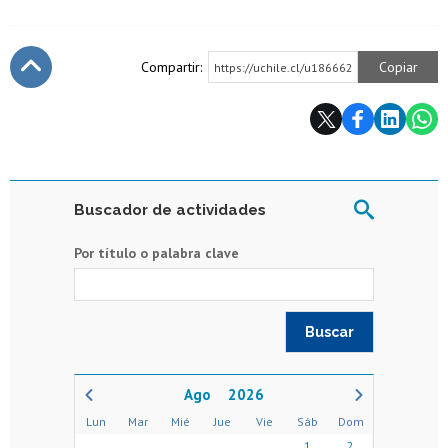
Compartir:
Copiar
https://uchile.cl/u186662
Subir
Buscador de actividades
Por título o palabra clave
2026
Lun
Mar
Mié
Jue
Vie
Sáb
Dom
1
2