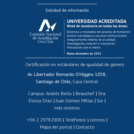
Editar Portafolio Académico
Solicitud de información
Evaluación docente
Calificación académica
Postulación al AUCAI
Funcionarias/os
Cursos internos de capacitación
Bienestar del personal
Certificación en estándares de igualdad de género
Portal de movilidad interna
Certificado de renta
Av. Libertador Bernardo O'Higgins 1058,
Santiago de Chile,
Casa Central
Certificado de renta honorarios
Gestión de correo uchile
Campus
:
Andrés Bello
|
Beauchef
|
Dra.
Editar páginas blancas
Eloísa Díaz
|
Juan Gómez Millas
|
Sur
|
más recintos
Extranjeras/os
Revalidación y reconocimiento de títulos
+56 2 29782000
|
Teléfonos y correos
|
Mapa del portal
|
Contacto
Postulación al Programa de Movilidad Estudiantil