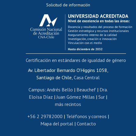
Solicitud de información
Evaluación docente
Calificación académica
Postulación al AUCAI
Funcionarias/os
Cursos internos de capacitación
Bienestar del personal
Certificación en estándares de igualdad de género
Portal de movilidad interna
Certificado de renta
Av. Libertador Bernardo O'Higgins 1058,
Santiago de Chile,
Casa Central
Certificado de renta honorarios
Gestión de correo uchile
Campus
:
Andrés Bello
|
Beauchef
|
Dra.
Editar páginas blancas
Eloísa Díaz
|
Juan Gómez Millas
|
Sur
|
más recintos
Extranjeras/os
Revalidación y reconocimiento de títulos
+56 2 29782000
|
Teléfonos y correos
|
Mapa del portal
|
Contacto
Postulación al Programa de Movilidad Estudiantil
Inscripción de asignaturas