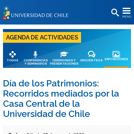
EXTENSIÓN
MENÚ
BIBLIOTECAS
LA UNIVERSIDAD
AGENDA DE ACTIVIDADES
Postulantes
Estudiantes
EXPOSICIONES
TODAS
CONFERENCIAS
CEREMONIAS Y
ENCUENTROS
Y SEMINARIOS
PRESENTACIONES
Académicas/os
Funcionarias/os
Día de los Patrimonios:
Recorridos mediados por la
Egresadas/os
Casa Central de la
Universidad de Chile