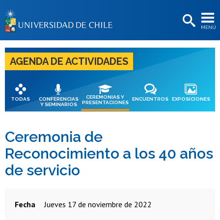
EXTENSIÓN
MENÚ
BIBLIOTECAS
LA UNIVERSIDAD
AGENDA DE ACTIVIDADES
Postulantes
Estudiantes
CEREMONIAS Y
TODAS
CONFERENCIAS
ENCUENTROS
EXPOSICIONES
PRESENTACIONES
Y SEMINARIOS
Académicas/os
Funcionarias/os
Ceremonia de
Reconocimiento a los 40 años
Egresadas/os
de servicio
Fecha
jueves 17 de noviembre de 2022