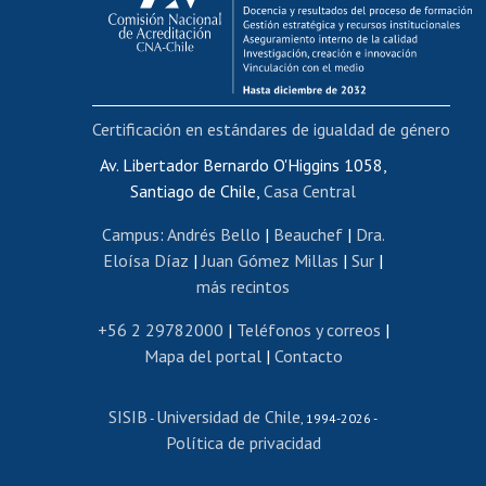
Funcionarias/os
Cursos internos de capacitación
Bienestar del personal
Certificación en estándares de igualdad de género
Portal de movilidad interna
Certificado de renta
Av. Libertador Bernardo O'Higgins 1058,
Santiago de Chile,
Casa Central
Certificado de renta honorarios
Gestión de correo uchile
Campus
:
Andrés Bello
|
Beauchef
|
Dra.
Editar páginas blancas
Eloísa Díaz
|
Juan Gómez Millas
|
Sur
|
más recintos
Extranjeras/os
Revalidación y reconocimiento de títulos
+56 2 29782000
|
Teléfonos y correos
|
Mapa del portal
|
Contacto
Postulación al Programa de Movilidad Estudiantil
Inscripción de asignaturas
SISIB
Universidad de Chile
Cursos de español
-
, 1994-2026 -
Política de privacidad
Mi Uchile
Ayuda tecnológica
Tarjeta TUI
Wifi