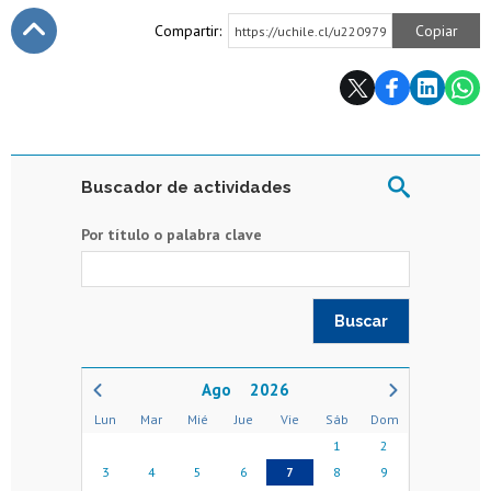
Compartir:
Copiar
https://uchile.cl/u220979
Subir
Buscador de actividades
Por título o palabra clave
2026
Lun
Mar
Mié
Jue
Vie
Sáb
Dom
1
2
3
4
5
6
7
8
9