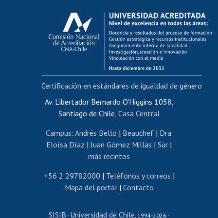
Calificación académica
Postulación al AUCAI
Funcionarias/os
Cursos internos de capacitación
Bienestar del personal
Certificación en estándares de igualdad de género
Portal de movilidad interna
Certificado de renta
Av. Libertador Bernardo O'Higgins 1058,
Santiago de Chile,
Casa Central
Certificado de renta honorarios
Gestión de correo uchile
Campus
:
Andrés Bello
|
Beauchef
|
Dra.
Editar páginas blancas
Eloísa Díaz
|
Juan Gómez Millas
|
Sur
|
más recintos
Extranjeras/os
Revalidación y reconocimiento de títulos
+56 2 29782000
|
Teléfonos y correos
|
Mapa del portal
|
Contacto
Postulación al Programa de Movilidad Estudiantil
Inscripción de asignaturas
SISIB
Universidad de Chile
Cursos de español
-
, 1994-2026 -