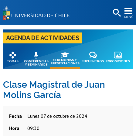
EXTENSIÓN
MENÚ
BIBLIOTECAS
LA UNIVERSIDAD
AGENDA DE ACTIVIDADES
Postulantes
Estudiantes
CEREMONIAS Y
TODAS
CONFERENCIAS
ENCUENTROS
EXPOSICIONES
PRESENTACIONES
Y SEMINARIOS
Académicas/os
Funcionarias/os
Clase Magistral de Juan
Molins García
Egresadas/os
Fecha
lunes 07 de octubre de 2024
Hora
09:30