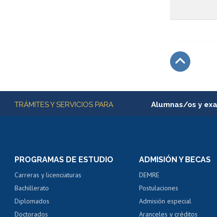
Subir
Más información
TRÁMITES Y SERVICIOS PARA
Alumnas/os y ex
Matrícula en línea
Inscripción y cambio d
Consulta y certificado
PROGRAMAS DE ESTUDIO
ADMISIÓN Y BECAS
Certificado de alumno
Carreras y licenciaturas
DEMRE
Servicio médico y den
Bachillerato
Postulaciones
Pago de arancel y cré
Diplomados
Admisión especial
Pago de arancel y cré
Doctorados
Aranceles y créditos