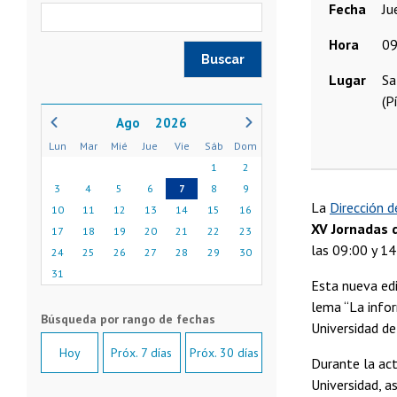
Fecha
j
Hora
09
Lugar
Sa
(P
2026
Lun
Mar
Mié
Jue
Vie
Sáb
Dom
1
2
3
4
5
6
7
8
9
La
Dirección d
10
11
12
13
14
15
16
XV Jornadas d
17
18
19
20
21
22
23
las 09:00 y 14
24
25
26
27
28
29
30
31
Esta nueva edi
lema “La infor
Universidad de
Hoy
Próx. 7 días
Próx. 30 días
Durante la act
Universidad, 