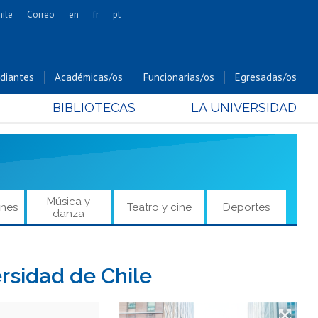
hile
Correo
en
fr
pt
Artes
Cs. Agronómicas
diantes
Académicas/os
Funcionarias/os
Egresadas/os
Cs. Forestales y Conservación
BIBLIOTECAS
LA UNIVERSIDAD
Cs. Sociales
Comunicación e Imagen
Economía y Negocios
Gobierno
Odontología
Música y
ones
Teatro y cine
Deportes
danza
Estudios Internacionales
Bachillerato
Hospital Clínico
rsidad de Chile