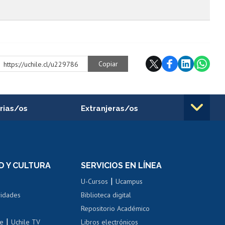
Copiar
https://uchile.cl/u229786
rias/os
Extranjeras/os
rnos de
Revalidación y reconocimiento
n
de títulos
el personal
Postulación al Programa de
Movilidad Estudiantil
D Y CULTURA
SERVICIOS EN LÍNEA
ovilidad interna
Inscripción de asignaturas
|
 de renta
U-Cursos
Ucampus
Cursos de español
 de renta
vidades
Biblioteca digital
Repositorio Académico
correo uchile
|
le
Uchile TV
Libros electrónicos