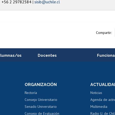
+56 2 29782584
sisib@uchile.cl
Compartir:
alumnas/os
Docentes
Funciona
Postulación a concursos
Cursos inte
internos de investigación
capacitació
e asignaturas
Consulta a bases de datos
Bienestar d
 de notas
ORGANIZACIÓN
ACTUALIDA
Perfeccionamiento
Portal de m
 regular
Editar Portafolio Académico
Certificado
Rectoría
Noticias
tal
Evaluación docente
Certificado
Consejo Universitario
Agenda de acti
dito alumnos
honorarios
Calificación académica
Senado Universitario
Multimedia
dito exalumnos
Gestión de 
Consejo de Evaluación
Radio U. de Chi
Postulación al AUCAI