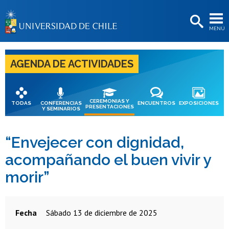
EXTENSIÓN
MENÚ
BIBLIOTECAS
LA UNIVERSIDAD
AGENDA DE ACTIVIDADES
Postulantes
Estudiantes
CEREMONIAS Y
TODAS
CONFERENCIAS
ENCUENTROS
EXPOSICIONES
PRESENTACIONES
Y SEMINARIOS
Académicas/os
Funcionarias/os
“Envejecer con dignidad,
acompañando el buen vivir y
Egresadas/os
morir”
Fecha
sábado 13 de diciembre de 2025