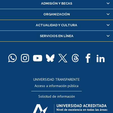
Matrícula en línea
ADMISIÓN Y BECAS
Inscripción y cambio de asignaturas
ORGANIZACIÓN
Consulta y certificado de notas
Certificado de alumno regular
ACTUALIDAD Y CULTURA
Servicio médico y dental
SERVICIOS EN LÍNEA
Pago de arancel y crédito alumnos
Pago de arancel y crédito exalumnos
Certificado de títulos y grados
Docentes
Postulación a concursos internos de investigación
Consulta a bases de datos
UNIVERSIDAD TRANSPARENTE
Perfeccionamiento
Acceso a información pública
Editar Portafolio Académico
Solicitud de información
Evaluación docente
Calificación académica
Postulación al AUCAI