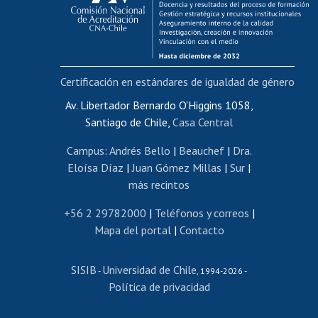
Funcionarias/os
Cursos internos de capacitación
Bienestar del personal
Certificación en estándares de igualdad de género
Portal de movilidad interna
Certificado de renta
Av. Libertador Bernardo O'Higgins 1058,
Santiago de Chile,
Casa Central
Certificado de renta honorarios
Gestión de correo uchile
Campus
:
Andrés Bello
|
Beauchef
|
Dra.
Editar páginas blancas
Eloísa Díaz
|
Juan Gómez Millas
|
Sur
|
más recintos
Extranjeras/os
Revalidación y reconocimiento de títulos
+56 2 29782000
|
Teléfonos y correos
|
Mapa del portal
|
Contacto
Postulación al Programa de Movilidad Estudiantil
Inscripción de asignaturas
SISIB
Universidad de Chile
Cursos de español
-
, 1994-2026 -
Política de privacidad
Mi Uchile
Ayuda tecnológica
Tarjeta TUI
Wifi