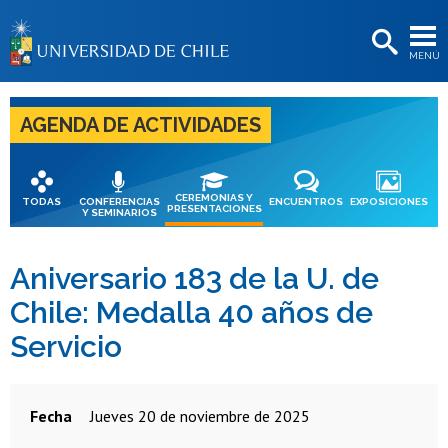
EXTENSIÓN
MENÚ
BIBLIOTECAS
LA UNIVERSIDAD
AGENDA DE ACTIVIDADES
Postulantes
Estudiantes
CEREMONIAS Y
TODAS
CONFERENCIAS
ENCUENTROS
EXPOSICIONES
PRESENTACIONES
Y SEMINARIOS
Académicas/os
Funcionarias/os
Aniversario 183 de la U. de
Chile: Medalla 40 años de
Egresadas/os
Servicio
Fecha
jueves 20 de noviembre de 2025