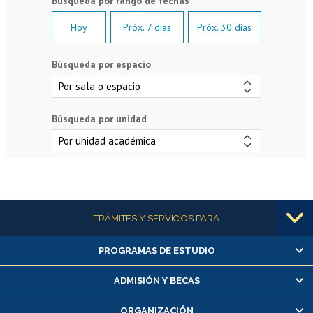
Hoy
Próx. 7 días
Próx. 30 días
Búsqueda por espacio
Búsqueda por unidad
Más información
TRÁMITES Y SERVICIOS PARA
PROGRAMAS DE ESTUDIO
Alumnas/os y exalumnas/os
Matrícula en línea
ADMISIÓN Y BECAS
Inscripción y cambio de asignaturas
ORGANIZACIÓN