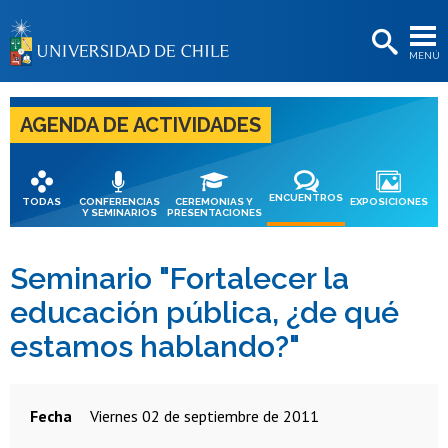
EXTENSIÓN
MENÚ
BIBLIOTECAS
LA UNIVERSIDAD
AGENDA DE ACTIVIDADES
Postulantes
Estudiantes
ENCUENTROS
TODAS
CONFERENCIAS
CEREMONIAS Y
EXPOSICIONES
Y SEMINARIOS
PRESENTACIONES
Académicas/os
Funcionarias/os
Seminario "Fortalecer la
educación pública, ¿de qué
Egresadas/os
estamos hablando?"
Fecha
viernes 02 de septiembre de 2011