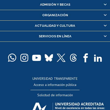
Matrícula en línea
ADMISIÓN Y BECAS
Inscripción y cambio de asignaturas
ORGANIZACIÓN
Consulta y certificado de notas
Certificado de alumno regular
ACTUALIDAD Y CULTURA
Servicio médico y dental
SERVICIOS EN LÍNEA
Pago de arancel y crédito alumnos
Pago de arancel y crédito exalumnos
Certificado de títulos y grados
Docentes
Postulación a concursos internos de investigación
Consulta a bases de datos
UNIVERSIDAD TRANSPARENTE
Perfeccionamiento
Acceso a información pública
Editar Portafolio Académico
Solicitud de información
Evaluación docente
Calificación académica
Postulación al AUCAI