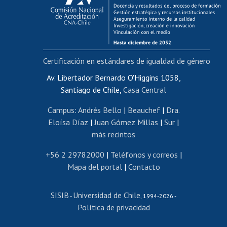
Funcionarias/os
Cursos internos de capacitación
Bienestar del personal
Certificación en estándares de igualdad de género
Portal de movilidad interna
Certificado de renta
Av. Libertador Bernardo O'Higgins 1058,
Santiago de Chile,
Casa Central
Certificado de renta honorarios
Gestión de correo uchile
Campus
:
Andrés Bello
|
Beauchef
|
Dra.
Editar páginas blancas
Eloísa Díaz
|
Juan Gómez Millas
|
Sur
|
más recintos
Extranjeras/os
Revalidación y reconocimiento de títulos
+56 2 29782000
|
Teléfonos y correos
|
Mapa del portal
|
Contacto
Postulación al Programa de Movilidad Estudiantil
Inscripción de asignaturas
SISIB
Universidad de Chile
Cursos de español
-
, 1994-2026 -
Política de privacidad
Mi Uchile
Ayuda tecnológica
Tarjeta TUI
Wifi