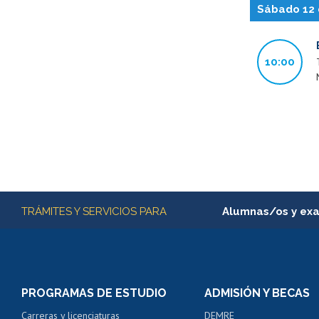
Sábado 12 
10:00
Más información
TRÁMITES Y SERVICIOS PARA
Alumnas/os y ex
Matrícula en línea
Inscripción y cambio d
Consulta y certificado
PROGRAMAS DE ESTUDIO
ADMISIÓN Y BECAS
Certificado de alumno
Carreras y licenciaturas
DEMRE