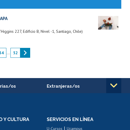
MAPA
gins 227, Edificio B, Nivel -1, Santiago, Chile)
34
...
52
rias/os
Extranjeras/os
rnos de
Revalidación y reconocimiento
n
de títulos
el personal
Postulación al Programa de
Movilidad Estudiantil
D Y CULTURA
SERVICIOS EN LÍNEA
ovilidad interna
Inscripción de asignaturas
|
 de renta
U-Cursos
Ucampus