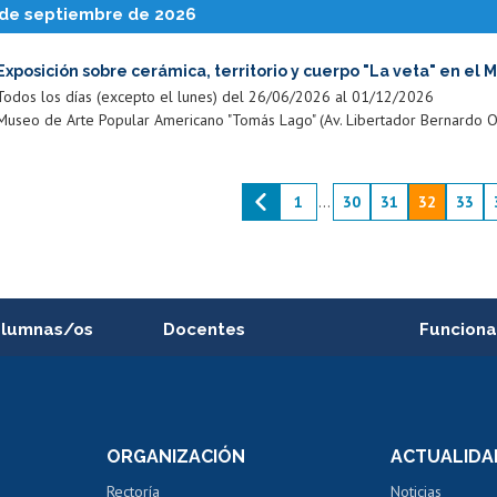
de septiembre de 2026
Exposición sobre cerámica, territorio y cuerpo "La veta" en el 
Todos los días (excepto el lunes) del 26/06/2026 al 01/12/2026
Museo de Arte Popular Americano "Tomás Lago" (Av. Libertador Bernardo O'Hig
1
...
30
31
32
33
alumnas/os
Docentes
Funciona
Postulación a concursos
Cursos inte
internos de investigación
capacitació
e asignaturas
Consulta a bases de datos
Bienestar d
 de notas
ORGANIZACIÓN
ACTUALIDA
Perfeccionamiento
Portal de m
 regular
Editar Portafolio Académico
Certificado
Rectoría
Noticias