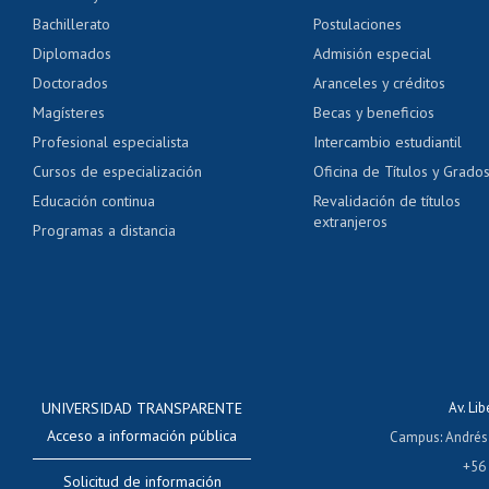
Servicio médico y den
Bachillerato
Postulaciones
Pago de arancel y cré
Diplomados
Admisión especial
Pago de arancel y cré
Doctorados
Aranceles y créditos
Certificado de títulos 
Magísteres
Becas y beneficios
Profesional especialista
Intercambio estudiantil
Mi Uchile
Ayu
Cursos de especialización
Oficina de Títulos y Grado
Educación continua
Revalidación de títulos
extranjeros
Programas a distancia
UNIVERSIDAD TRANSPARENTE
Av. Li
Acceso a información pública
Campus
:
Andrés
+56
Solicitud de información