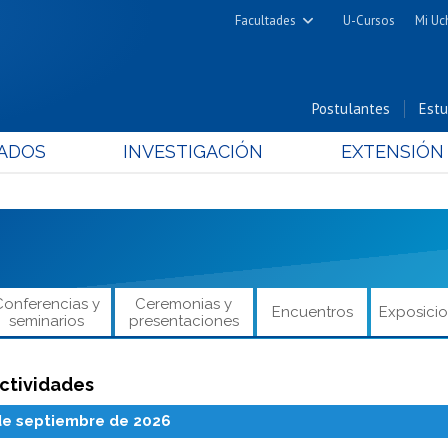
Facultades
U-Cursos
Mi Uc
Arquitectura y Urbanismo
Ciencias
Postulantes
Estu
Cs. Físicas y Matemáticas
ADOS
INVESTIGACIÓN
EXTENSIÓN
Cs. Químicas y Farmacéuticas
Cs. Veterinarias y Pecuarias
Derecho
Filosofía y Humanidades
Medicina
Conferencias y
Ceremonias y
Encuentros
Exposici
Estudios Avanzados en Educación
seminarios
presentaciones
Nutrición y Tecnología de
Alimentos
ctividades
de septiembre de 2026