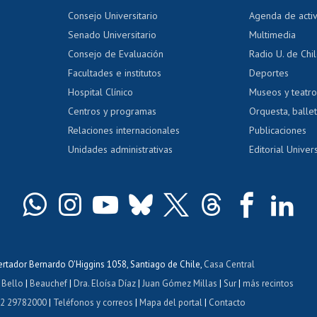
tal
Evaluación docente
Certificado
Consejo Universitario
Agenda de acti
dito alumnos
honorarios
Calificación académica
Senado Universitario
Multimedia
dito exalumnos
Gestión de 
Consejo de Evaluación
Radio U. de Chi
Postulación al AUCAI
y grados
Editar pági
Facultades e institutos
Deportes
Hospital Clínico
Museos y teatr
da tecnológica
Tarjeta TUI
Wifi
Acoso laboral
s
Centros y programas
Orquesta, ballet
Relaciones internacionales
Publicaciones
Unidades administrativas
Editorial Univers
bertador Bernardo O'Higgins 1058, Santiago de Chile,
Casa Central
 Bello
|
Beauchef
|
Dra. Eloísa Díaz
|
Juan Gómez Millas
|
Sur
|
más recintos
 2 29782000
|
Teléfonos y correos
|
Mapa del portal
|
Contacto