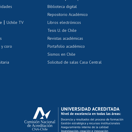
Cursos de español
 de renta
vidades
Biblioteca digital
Repositorio Académico
correo uchile
|
le
Uchile TV
Libros electrónicos
nas blancas
Tesis U. de Chile
os
Revistas académicas
, sexual y violencia
Denuncias administrativas
 y coro
Portafolio académico
Sismos en Chile
itaria
Solicitud de salas Casa Central