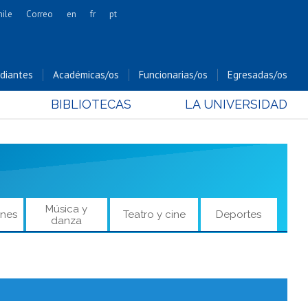
hile
Correo
en
fr
pt
Artes
Cs. Agronómicas
diantes
Académicas/os
Funcionarias/os
Egresadas/os
Cs. Forestales y Conservación
BIBLIOTECAS
LA UNIVERSIDAD
Cs. Sociales
Comunicación e Imagen
Economía y Negocios
Gobierno
Odontología
Música y
ones
Teatro y cine
Deportes
Estudios Internacionales
danza
Bachillerato
Hospital Clínico