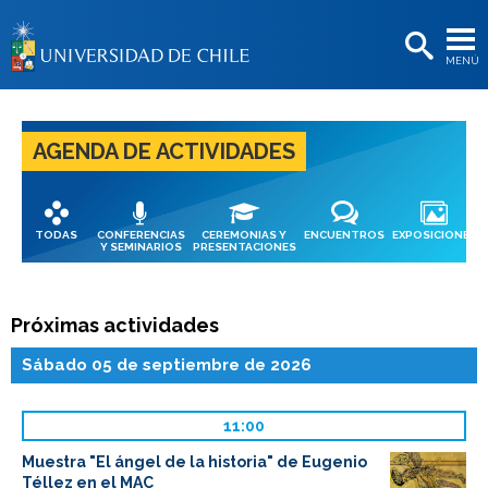
EXTENSIÓN
MENÚ
BIBLIOTECAS
LA UNIVERSIDAD
AGENDA DE ACTIVIDADES
Postulantes
Estudiantes
TODAS
CONFERENCIAS
CEREMONIAS Y
ENCUENTROS
EXPOSICIONES
Académicas/os
Y SEMINARIOS
PRESENTACIONES
Funcionarias/os
Próximas actividades
Egresadas/os
Sábado 05 de septiembre de 2026
11:00
Muestra "El ángel de la historia" de Eugenio
Téllez en el MAC