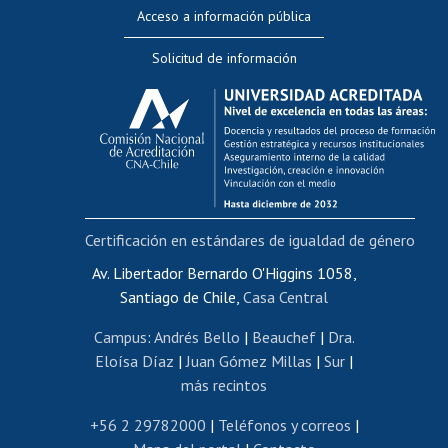
Perfeccionamiento
Acceso a información pública
Editar Portafolio Académico
Solicitud de información
Evaluación docente
Calificación académica
Postulación al AUCAI
Funcionarias/os
Cursos internos de capacitación
Bienestar del personal
Certificación en estándares de igualdad de género
Portal de movilidad interna
Certificado de renta
Av. Libertador Bernardo O'Higgins 1058,
Santiago de Chile,
Casa Central
Certificado de renta honorarios
Gestión de correo uchile
Campus
:
Andrés Bello
|
Beauchef
|
Dra.
Editar páginas blancas
Eloísa Díaz
|
Juan Gómez Millas
|
Sur
|
más recintos
Extranjeras/os
Revalidación y reconocimiento de títulos
+56 2 29782000
|
Teléfonos y correos
|