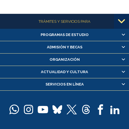
Más información
TRÁMITES Y SERVICIOS PARA
PROGRAMAS DE ESTUDIO
Alumnas/os y exalumnas/os
Matrícula en línea
ADMISIÓN Y BECAS
Inscripción y cambio de asignaturas
ORGANIZACIÓN
Consulta y certificado de notas
Certificado de alumno regular
ACTUALIDAD Y CULTURA
Servicio médico y dental
SERVICIOS EN LÍNEA
Pago de arancel y crédito alumnos
Pago de arancel y crédito exalumnos
Certificado de títulos y grados
Docentes
Postulación a concursos internos de investigación