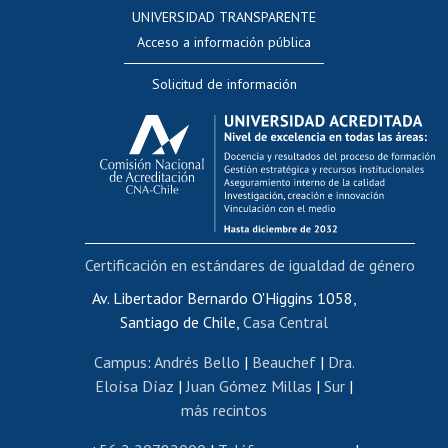
Consulta a bases de datos
UNIVERSIDAD TRANSPARENTE
Perfeccionamiento
Acceso a información pública
Editar Portafolio Académico
Solicitud de información
Evaluación docente
Calificación académica
Postulación al AUCAI
Funcionarias/os
Cursos internos de capacitación
Bienestar del personal
Certificación en estándares de igualdad de género
Portal de movilidad interna
Certificado de renta
Av. Libertador Bernardo O'Higgins 1058,
Santiago de Chile,
Casa Central
Certificado de renta honorarios
Gestión de correo uchile
Campus
:
Andrés Bello
|
Beauchef
|
Dra.
Editar páginas blancas
Eloísa Díaz
|
Juan Gómez Millas
|
Sur
|
más recintos
Extranjeras/os
Revalidación y reconocimiento de títulos