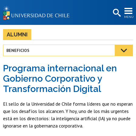
EXTENSIÓN
MENÚ
BIBLIOTECAS
LA UNIVERSIDAD
ALUMNI
Postulantes
BENEFICIOS
Estudiantes
Programa internacional en
Académicas/os
Gobierno Corporativo y
Funcionarias/os
Transformación Digital
Egresadas/os
El sello de la Universidad de Chile forma líderes que no esperan
que los desafíos los alcancen. Y hoy, uno de los más urgentes
está en los directorios: la inteligencia artificial (IA) ya no puede
ignorarse en la gobernanza corporativa.