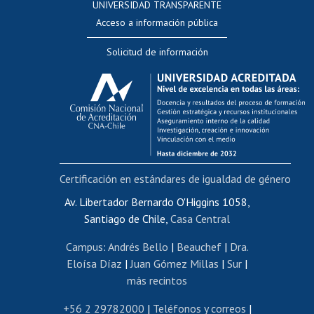
UNIVERSIDAD TRANSPARENTE
Perfeccionamiento
Acceso a información pública
Editar Portafolio Académico
Solicitud de información
Evaluación docente
Calificación académica
Postulación al AUCAI
Funcionarias/os
Cursos internos de capacitación
Bienestar del personal
Certificación en estándares de igualdad de género
Portal de movilidad interna
Certificado de renta
Av. Libertador Bernardo O'Higgins 1058,
Santiago de Chile,
Casa Central
Certificado de renta honorarios
Gestión de correo uchile
Campus
:
Andrés Bello
|
Beauchef
|
Dra.
Editar páginas blancas
Eloísa Díaz
|
Juan Gómez Millas
|
Sur
|
más recintos
Extranjeras/os
Revalidación y reconocimiento de títulos
+56 2 29782000
|
Teléfonos y correos
|