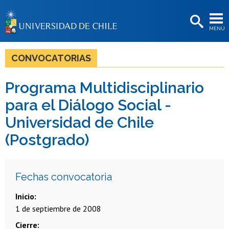
EXTENSIÓN
MENÚ
BIBLIOTECAS
LA UNIVERSIDAD
CONVOCATORIAS
Postulantes
Programa Multidisciplinario
Estudiantes
para el Diálogo Social -
Académicas/os
Universidad de Chile
(Postgrado)
Funcionarias/os
Egresadas/os
Fechas convocatoria
Inicio
1 de septiembre de 2008
Cierre