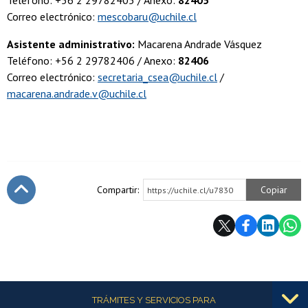
Teléfono: +56 2 29782405 / Anexo:
82405
Correo electrónico:
mescobaru@uchile.cl
Asistente administrativo:
Macarena Andrade Vásquez
Teléfono: +56 2 29782406 / Anexo:
82406
Correo electrónico:
secretaria_csea
@uchile.cl
/
macarena.andrade.v@uchile.cl
Compartir:
Copiar
https://uchile.cl/u7830
Subir
Más información
TRÁMITES Y SERVICIOS PARA