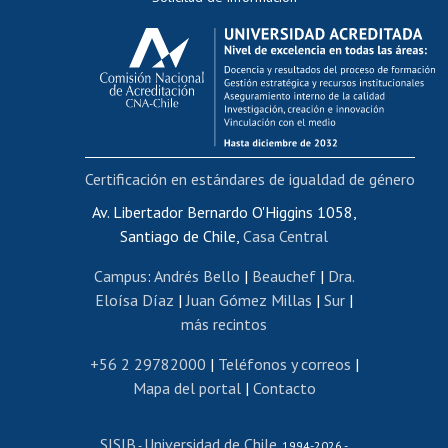
Calificación académica
Postulación al AUCAI
Funcionarias/os
Cursos internos de capacitación
Bienestar del personal
Certificación en estándares de igualdad de género
Portal de movilidad interna
Certificado de renta
Av. Libertador Bernardo O'Higgins 1058,
Santiago de Chile,
Casa Central
Certificado de renta honorarios
Gestión de correo uchile
Campus
:
Andrés Bello
|
Beauchef
|
Dra.
Editar páginas blancas
Eloísa Díaz
|
Juan Gómez Millas
|
Sur
|
más recintos
Extranjeras/os
Revalidación y reconocimiento de títulos
+56 2 29782000
|
Teléfonos y correos
|
Mapa del portal
|
Contacto
Postulación al Programa de Movilidad Estudiantil
Inscripción de asignaturas
SISIB
Universidad de Chile
Cursos de español
-
, 1994-2026 -