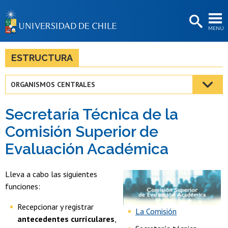
EXTENSIÓN
MENÚ
BIBLIOTECAS
LA UNIVERSIDAD
ESTRUCTURA
Postulantes
ORGANISMOS CENTRALES
Estudiantes
Secretaría Técnica de la
Académicas/os
Comisión Superior de
Funcionarias/os
Evaluación Académica
Egresadas/os
Lleva a cabo las siguientes
funciones:
Recepcionar y registrar
La Comisión
antecedentes currículares
,