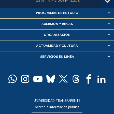
TRÁMITES Y SERVICIOS PARA
PROGRAMAS DE ESTUDIO
Alumnas/os y exalumnas/os
Matrícula en línea
ADMISIÓN Y BECAS
Inscripción y cambio de asignaturas
ORGANIZACIÓN
Consulta y certificado de notas
Certificado de alumno regular
ACTUALIDAD Y CULTURA
Servicio médico y dental
SERVICIOS EN LÍNEA
Pago de arancel y crédito alumnos
Pago de arancel y crédito exalumnos
Certificado de títulos y grados
Docentes
Postulación a concursos internos de investigación
Consulta a bases de datos
UNIVERSIDAD TRANSPARENTE
Perfeccionamiento
Acceso a información pública
Editar Portafolio Académico