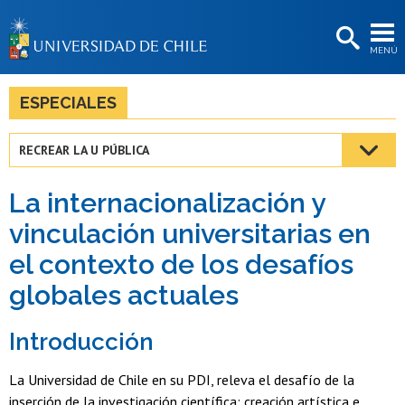
EXTENSIÓN
MENÚ
BIBLIOTECAS
LA UNIVERSIDAD
ESPECIALES
Postulantes
RECREAR LA U PÚBLICA
Estudiantes
La internacionalización y
Académicas/os
vinculación universitarias en
Funcionarias/os
el contexto de los desafíos
Egresadas/os
globales actuales
Introducción
La Universidad de Chile en su PDI, releva el desafío de la
inserción de la investigación científica; creación artística e