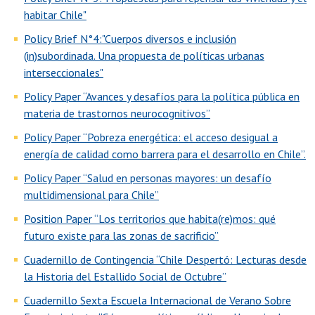
habitar Chile"
Policy Brief N°4:"Cuerpos diversos e inclusión
(in)subordinada. Una propuesta de políticas urbanas
interseccionales"
Policy Paper “Avances y desafíos para la política pública en
materia de trastornos neurocognitivos”
Policy Paper “Pobreza energética: el acceso desigual a
energía de calidad como barrera para el desarrollo en Chile”.
Policy Paper “Salud en personas mayores: un desafío
multidimensional para Chile”
Position Paper “Los territorios que habita(re)mos: qué
futuro existe para las zonas de sacrificio”
Cuadernillo de Contingencia “Chile Despertó: Lecturas desde
la Historia del Estallido Social de Octubre”
Cuadernillo Sexta Escuela Internacional de Verano Sobre