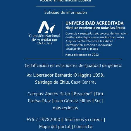
Editar Portafolio Académico
Solicitud de información
Evaluación docente
Calificación académica
Postulación al AUCAI
Funcionarias/os
Cursos internos de capacitación
Bienestar del personal
Certificación en estándares de igualdad de género
Portal de movilidad interna
Certificado de renta
Av. Libertador Bernardo O'Higgins 1058,
Santiago de Chile,
Casa Central
Certificado de renta honorarios
Gestión de correo uchile
Campus
:
Andrés Bello
|
Beauchef
|
Dra.
Editar páginas blancas
Eloísa Díaz
|
Juan Gómez Millas
|
Sur
|
más recintos
Extranjeras/os
Revalidación y reconocimiento de títulos
+56 2 29782000
|
Teléfonos y correos
|
Mapa del portal
|
Contacto
Postulación al Programa de Movilidad Estudiantil