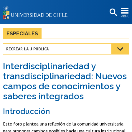
EXTENSIÓN
MENÚ
BIBLIOTECAS
LA UNIVERSIDAD
ESPECIALES
Postulantes
RECREAR LA U PÚBLICA
Estudiantes
Interdisciplinariedad y
Académicas/os
transdisciplinariedad: Nuevos
Funcionarias/os
campos de conocimientos y
Egresadas/os
saberes integrados
Introducción
Este foro plantea una reflexión de la comunidad universitaria
para proponer caminos posibles hacia una cultura institucional