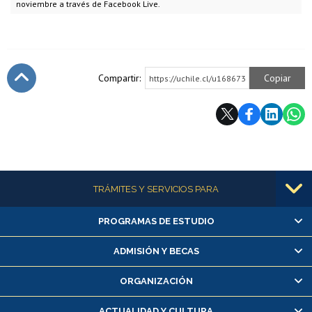
noviembre a través de Facebook Live.
Compartir:
Copiar
https://uchile.cl/u168673
Subir
Más información
TRÁMITES Y SERVICIOS PARA
PROGRAMAS DE ESTUDIO
Alumnas/os y exalumnas/os
Matrícula en línea
ADMISIÓN Y BECAS
Inscripción y cambio de asignaturas
ORGANIZACIÓN
Consulta y certificado de notas
Certificado de alumno regular
ACTUALIDAD Y CULTURA