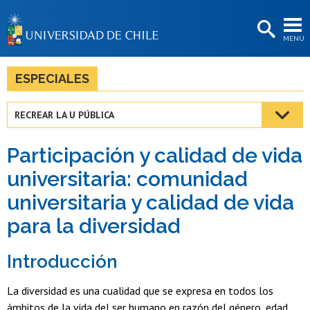
EXTENSIÓN
MENÚ
BIBLIOTECAS
LA UNIVERSIDAD
ESPECIALES
Postulantes
RECREAR LA U PÚBLICA
Estudiantes
Participación y calidad de vida
Académicas/os
universitaria: comunidad
Funcionarias/os
universitaria y calidad de vida
Egresadas/os
para la diversidad
Introducción
La diversidad es una cualidad que se expresa en todos los
ámbitos de la vida del ser humano en razón del género, edad,