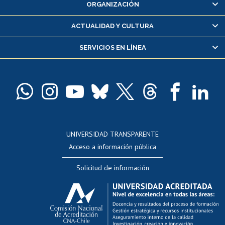
ORGANIZACIÓN
Consulta y certificado de notas
Certificado de alumno regular
ACTUALIDAD Y CULTURA
Servicio médico y dental
SERVICIOS EN LÍNEA
Pago de arancel y crédito alumnos
Pago de arancel y crédito exalumnos
Certificado de títulos y grados
Docentes
Postulación a concursos internos de investigación
Consulta a bases de datos
UNIVERSIDAD TRANSPARENTE
Perfeccionamiento
Acceso a información pública
Editar Portafolio Académico
Solicitud de información
Evaluación docente
Calificación académica
Postulación al AUCAI
Funcionarias/os