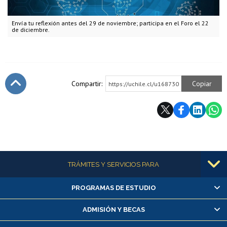
Envía tu reflexión antes del 29 de noviembre; participa en el Foro el 22
de diciembre.
Compartir:
Copiar
https://uchile.cl/u168730
Subir
Más información
TRÁMITES Y SERVICIOS PARA
PROGRAMAS DE ESTUDIO
Alumnas/os y exalumnas/os
Matrícula en línea
ADMISIÓN Y BECAS
Inscripción y cambio de asignaturas