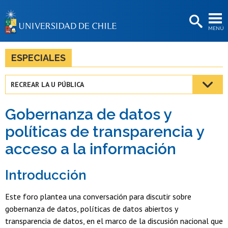
EXTENSIÓN
MENÚ
BIBLIOTECAS
LA UNIVERSIDAD
ESPECIALES
Postulantes
RECREAR LA U PÚBLICA
Estudiantes
Gobernanza de datos y
Académicas/os
políticas de transparencia y
Funcionarias/os
acceso a la información
Egresadas/os
Introducción
Este foro plantea una conversación para discutir sobre
gobernanza de datos, políticas de datos abiertos y
transparencia de datos, en el marco de la discusión nacional que