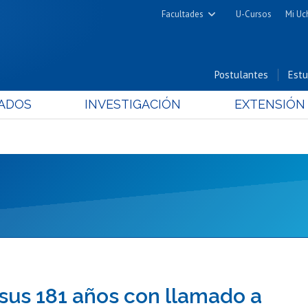
Facultades
U-Cursos
Mi Uc
Arquitectura y Urbanismo
Ciencias
Postulantes
Estu
Cs. Físicas y Matemáticas
ADOS
INVESTIGACIÓN
EXTENSIÓN
Cs. Químicas y Farmacéuticas
Cs. Veterinarias y Pecuarias
Derecho
Filosofía y Humanidades
Medicina
Estudios Avanzados en Educación
Nutrición y Tecnología de
Alimentos
 sus 181 años con llamado a