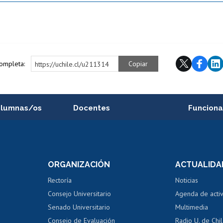
completa:
Copiar
https://uchile.cl/u211314
alumnas/os
Docentes
Funciona
Postulación a concursos
Cursos inte
internos de investigación
capacitació
e asignaturas
Consulta a bases de datos
Bienestar d
 de notas
ORGANIZACIÓN
ACTUALIDA
Perfeccionamiento
Portal de m
 regular
Editar Portafolio Académico
Certificado
Rectoría
Noticias
tal
Evaluación docente
Certificado
Consejo Universitario
Agenda de acti
dito alumnos
honorarios
Calificación académica
Senado Universitario
Multimedia
dito exalumnos
Gestión de 
Consejo de Evaluación
Radio U. de Chi
Postulación al AUCAI