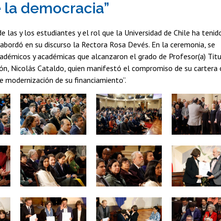
e la democracia”
e las y los estudiantes y el rol que la Universidad de Chile ha tenid
abordó en su discurso la Rectora Rosa Devés. En la ceremonia, se
adémicos y académicas que alcanzaron el grado de Profesor(a) Titul
ción, Nicolás Cataldo, quien manifestó el compromiso de su cartera
de modernización de su financiamiento”.
Zoom
Zoom
Zoom
Zoom
Zoom
Zoom
Zoom
Zoom
Zoom