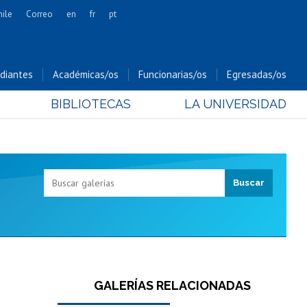
hile
Correo
en
fr
pt
Artes
Cs. Agronómicas
diantes
Académicas/os
Funcionarias/os
Egresadas/os
Cs. Forestales y Conservación
BIBLIOTECAS
LA UNIVERSIDAD
Cs. Sociales
Comunicación e Imagen
Economía y Negocios
Gobierno
Odontología
Estudios Internacionales
Bachillerato
Hospital Clínico
GALERÍAS RELACIONADAS