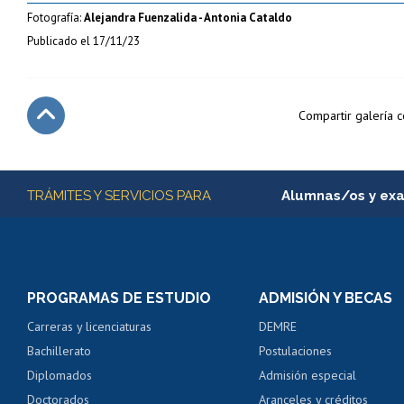
Fotografía:
Alejandra Fuenzalida - Antonia Cataldo
Publicado el
17/11/23
Compartir galería 
Subir
Más información
TRÁMITES Y SERVICIOS PARA
Alumnas/os y ex
Matrícula en línea
Inscripción y cambio d
Consulta y certificado
PROGRAMAS DE ESTUDIO
ADMISIÓN Y BECAS
Certificado de alumno
Carreras y licenciaturas
DEMRE
Servicio médico y den
Bachillerato
Postulaciones
Pago de arancel y cré
Diplomados
Admisión especial
Pago de arancel y cré
Doctorados
Aranceles y créditos