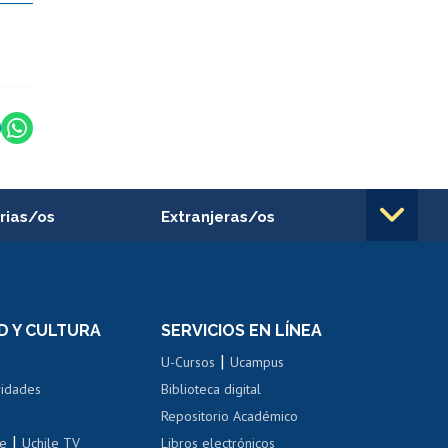
rias/os
Extranjeras/os
rnos de
Revalidación y reconocimiento
n
de títulos
el personal
Postulación al Programa de
Movilidad Estudiantil
D Y CULTURA
SERVICIOS EN LÍNEA
ovilidad interna
Inscripción de asignaturas
|
 de renta
U-Cursos
Ucampus
Cursos de español
 de renta
vidades
Biblioteca digital
Repositorio Académico
correo uchile
|
le
Uchile TV
Libros electrónicos