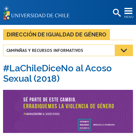
EXTENSIÓN
MENÚ
BIBLIOTECAS
LA UNIVERSIDAD
DIRECCIÓN DE IGUALDAD DE GÉNERO
Postulantes
CAMPAÑAS Y RECURSOS INFORMATIVOS
Estudiantes
#LaChileDiceNo al Acoso
Académicas/os
Sexual (2018)
Funcionarias/os
Egresadas/os