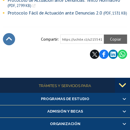
Protocolo de Actuación ante Denuncias. Texto Normativo
(PDF, 2799 KB)
Protocolo Fácil de Actuación ante Denuncias 2.0
(PDF, 1531 KB)
Compartir:
Copiar
https://uchile.cl/u215541
Subir
Más información
TRÁMITES Y SERVICIOS PARA
PROGRAMAS DE ESTUDIO
Alumnas/os y exalumnas/os
Matrícula en línea
ADMISIÓN Y BECAS
Inscripción y cambio de asignaturas
ORGANIZACIÓN
Consulta y certificado de notas