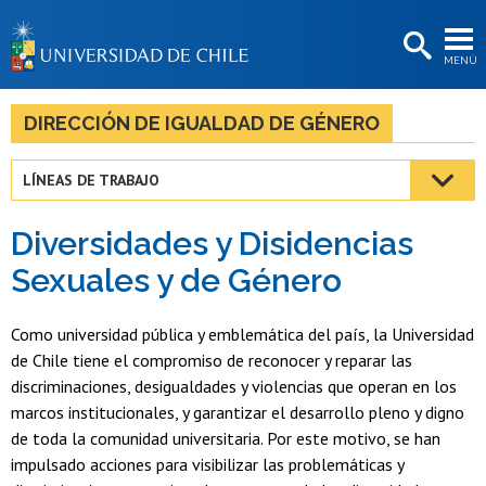
EXTENSIÓN
MENÚ
BIBLIOTECAS
LA UNIVERSIDAD
DIRECCIÓN DE IGUALDAD DE GÉNERO
Postulantes
LÍNEAS DE TRABAJO
Estudiantes
Diversidades y Disidencias
Académicas/os
Sexuales y de Género
Funcionarias/os
Como universidad pública y emblemática del país, la Universidad
Egresadas/os
de Chile tiene el compromiso de reconocer y reparar las
discriminaciones, desigualdades y violencias que operan en los
marcos institucionales, y garantizar el desarrollo pleno y digno
de toda la comunidad universitaria. Por este motivo, se han
impulsado acciones para visibilizar las problemáticas y