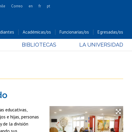
hile
Correo
en
fr
pt
Artes
Cs. Agronómicas
diantes
Académicas/os
Funcionarias/os
Egresadas/os
Cs. Forestales y Conservación
BIBLIOTECAS
LA UNIVERSIDAD
Cs. Sociales
Comunicación e Imagen
Economía y Negocios
Gobierno
Odontología
do
Estudios Internacionales
Bachillerato
as educativas,
Hospital Clínico
os e hijas, personas
 de la división
tando sus