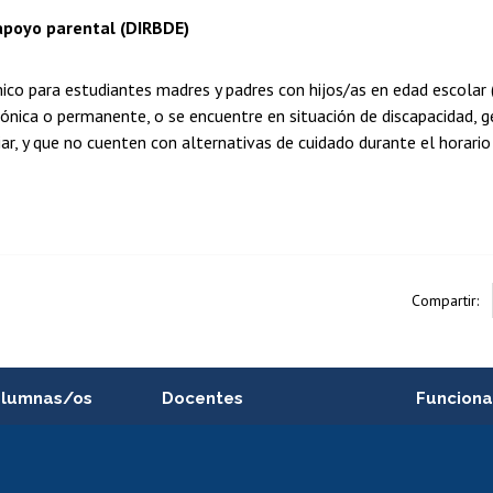
apoyo parental (DIRBDE)
o para estudiantes madres y padres con hijos/as en edad escolar 
ónica o permanente, o se encuentre en situación de discapacidad, 
iar, y que no cuenten con alternativas de cuidado durante el horari
Compartir:
alumnas/os
Docentes
Funciona
Postulación a concursos
Cursos inte
internos de investigación
capacitació
e asignaturas