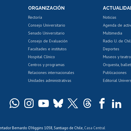
Consulta a bases de datos
Bienestar d
 de notas
ORGANIZACIÓN
ACTUALIDA
Perfeccionamiento
Portal de m
 regular
Editar Portafolio Académico
Certificado
Rectoría
Noticias
tal
Evaluación docente
Certificado
Consejo Universitario
Agenda de acti
dito alumnos
honorarios
Calificación académica
Senado Universitario
Multimedia
dito exalumnos
Gestión de 
Consejo de Evaluación
Radio U. de Chi
Postulación al AUCAI
y grados
Editar pági
Facultades e institutos
Deportes
Hospital Clínico
Museos y teatr
da tecnológica
Tarjeta TUI
Wifi
Acoso laboral
s
Centros y programas
Orquesta, ballet
Relaciones internacionales
Publicaciones
Unidades administrativas
Editorial Univers
bertador Bernardo O'Higgins 1058, Santiago de Chile,
Casa Central