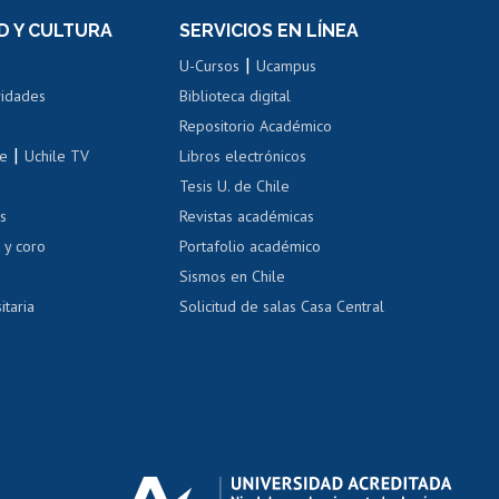
el personal
Postulación al Programa de
Movilidad Estudiantil
D Y CULTURA
SERVICIOS EN LÍNEA
ovilidad interna
Inscripción de asignaturas
|
 de renta
U-Cursos
Ucampus
Cursos de español
 de renta
vidades
Biblioteca digital
Repositorio Académico
correo uchile
|
le
Uchile TV
Libros electrónicos
nas blancas
Tesis U. de Chile
os
Revistas académicas
, sexual y violencia
Denuncias administrativas
 y coro
Portafolio académico
Sismos en Chile
itaria
Solicitud de salas Casa Central