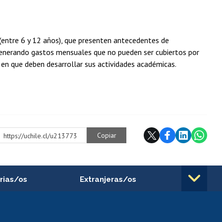
(entre 6 y 12 años), que presenten antecedentes de
generando gastos mensuales que no pueden ser cubiertos por
o en que deben desarrollar sus actividades académicas.
Copiar
https://uchile.cl/u213773
rias/os
Extranjeras/os
rnos de
Revalidación y reconocimiento
n
de títulos