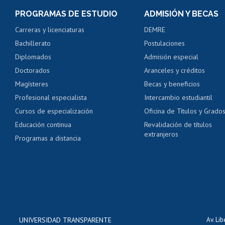
Consulta y certificado
PROGRAMAS DE ESTUDIO
ADMISIÓN Y BECAS
Certificado de alumno
Carreras y licenciaturas
DEMRE
Servicio médico y den
Bachillerato
Postulaciones
Pago de arancel y cré
Diplomados
Admisión especial
Pago de arancel y cré
Doctorados
Aranceles y créditos
Certificado de títulos 
Magísteres
Becas y beneficios
Profesional especialista
Intercambio estudiantil
Mi Uchile
Ayu
Cursos de especialización
Oficina de Títulos y Grado
Educación continua
Revalidación de títulos
extranjeros
Programas a distancia
UNIVERSIDAD TRANSPARENTE
Av. Li