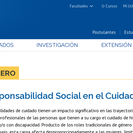
Facultades
U-Cursos
Mi Uc
Arquitectura y Urbanismo
Ciencias
Postulantes
Estu
Cs. Físicas y Matemáticas
ADOS
INVESTIGACIÓN
EXTENSIÓN
Cs. Químicas y Farmacéuticas
Cs. Veterinarias y Pecuarias
Derecho
NERO
Filosofía y Humanidades
Medicina
ponsabilidad Social en el Cuida
Estudios Avanzados en Educación
Nutrición y Tecnología de
lidades de cuidado tienen un impacto significativo en las trayectori
Alimentos
rofesionales de las personas que tienen a su cargo el cuidado de hij
/o con discapacidad. Producto de los roles tradicionales de género y
bajo, esta carga afecta desproporcionadamente a las mujeres, limi