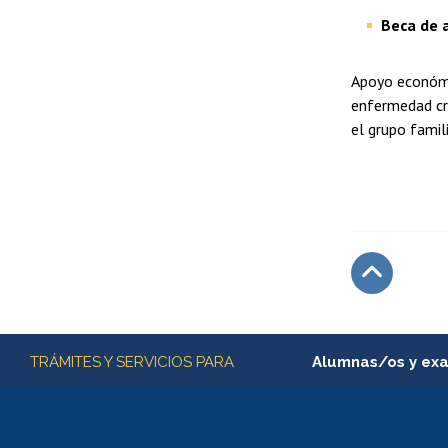
Beca de 
Apoyo económic
enfermedad cr
el grupo famil
Subir
Más información
TRÁMITES Y SERVICIOS PARA
Alumnas/os y ex
Matrícula en línea
Inscripción y cambio d