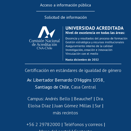
Perfeccionamiento
Acceso a información pública
Editar Portafolio Académico
Solicitud de información
Evaluación docente
Calificación académica
Postulación al AUCAI
Funcionarias/os
Cursos internos de capacitación
Bienestar del personal
Certificación en estándares de igualdad de género
Portal de movilidad interna
Certificado de renta
Av. Libertador Bernardo O'Higgins 1058,
Santiago de Chile,
Casa Central
Certificado de renta honorarios
Gestión de correo uchile
Campus
:
Andrés Bello
|
Beauchef
|
Dra.
Editar páginas blancas
Eloísa Díaz
|
Juan Gómez Millas
|
Sur
|
más recintos
Extranjeras/os
Revalidación y reconocimiento de títulos
+56 2 29782000
|
Teléfonos y correos
|