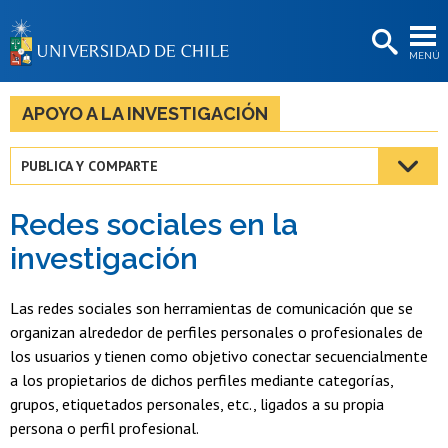
EXTENSIÓN
MENÚ
BIBLIOTECAS
LA UNIVERSIDAD
APOYO A LA INVESTIGACIÓN
Postulantes
PUBLICA Y COMPARTE
Estudiantes
Redes sociales en la
Académicas/os
investigación
Funcionarias/os
Las redes sociales son herramientas de comunicación que se
Egresadas/os
organizan alrededor de perfiles personales o profesionales de
los usuarios y tienen como objetivo conectar secuencialmente
a los propietarios de dichos perfiles mediante categorías,
grupos, etiquetados personales, etc., ligados a su propia
persona o perfil profesional.