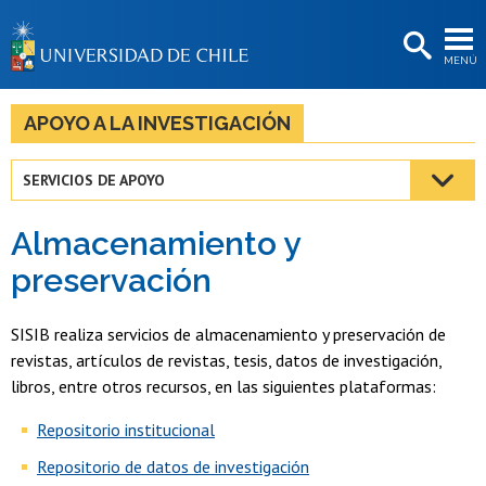
EXTENSIÓN
MENÚ
BIBLIOTECAS
LA UNIVERSIDAD
APOYO A LA INVESTIGACIÓN
Postulantes
SERVICIOS DE APOYO
Estudiantes
Almacenamiento y
Académicas/os
preservación
Funcionarias/os
SISIB realiza servicios de almacenamiento y preservación de
Egresadas/os
revistas, artículos de revistas, tesis, datos de investigación,
libros, entre otros recursos, en las siguientes plataformas:
Repositorio institucional
Repositorio de datos de investigación