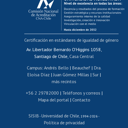
Postulación al AUCAI
Funcionarias/os
Cursos internos de capacitación
Bienestar del personal
Certificación en estándares de igualdad de género
Portal de movilidad interna
Certificado de renta
Av. Libertador Bernardo O'Higgins 1058,
Santiago de Chile,
Casa Central
Certificado de renta honorarios
Gestión de correo uchile
Campus
:
Andrés Bello
|
Beauchef
|
Dra.
Editar páginas blancas
Eloísa Díaz
|
Juan Gómez Millas
|
Sur
|
más recintos
Extranjeras/os
Revalidación y reconocimiento de títulos
+56 2 29782000
|
Teléfonos y correos
|
Mapa del portal
|
Contacto
Postulación al Programa de Movilidad Estudiantil
Inscripción de asignaturas
SISIB
Universidad de Chile
Cursos de español
-
, 1994-2026 -
Política de privacidad