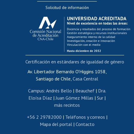
Solicitud de información
Evaluación docente
Calificación académica
Postulación al AUCAI
Funcionarias/os
Cursos internos de capacitación
Bienestar del personal
Certificación en estándares de igualdad de género
Portal de movilidad interna
Certificado de renta
Av. Libertador Bernardo O'Higgins 1058,
Santiago de Chile,
Casa Central
Certificado de renta honorarios
Gestión de correo uchile
Campus
:
Andrés Bello
|
Beauchef
|
Dra.
Editar páginas blancas
Eloísa Díaz
|
Juan Gómez Millas
|
Sur
|
más recintos
Extranjeras/os
Revalidación y reconocimiento de títulos
+56 2 29782000
|
Teléfonos y correos
|
Mapa del portal
|
Contacto
Postulación al Programa de Movilidad Estudiantil
Inscripción de asignaturas