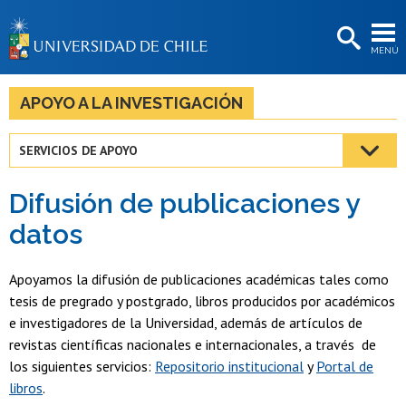
EXTENSIÓN
MENÚ
BIBLIOTECAS
LA UNIVERSIDAD
APOYO A LA INVESTIGACIÓN
Postulantes
SERVICIOS DE APOYO
Estudiantes
Difusión de publicaciones y
Académicas/os
datos
Funcionarias/os
Apoyamos la difusión de publicaciones académicas tales como
Egresadas/os
tesis de pregrado y postgrado, libros producidos por académicos
e investigadores de la Universidad, además de artículos de
revistas científicas nacionales e internacionales, a través de
los siguientes servicios:
Repositorio institucional
y
Portal de
libros
.