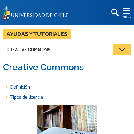
EXTENSIÓN
MENÚ
BIBLIOTECAS
LA UNIVERSIDAD
AYUDAS Y TUTORIALES
Postulantes
CREATIVE COMMONS
Estudiantes
Creative Commons
Académicas/os
Funcionarias/os
Definición
Egresadas/os
Tipos de licencia