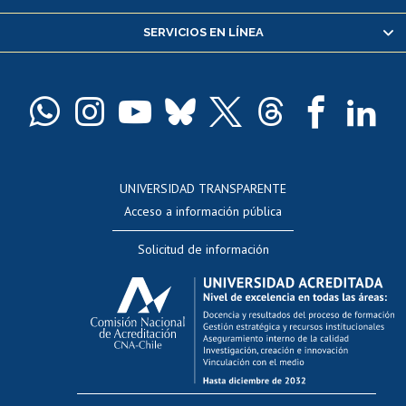
Servicio médico y dental
SERVICIOS EN LÍNEA
Pago de arancel y crédito alumnos
Pago de arancel y crédito exalumnos
Certificado de títulos y grados
Docentes
Postulación a concursos internos de investigación
Consulta a bases de datos
UNIVERSIDAD TRANSPARENTE
Perfeccionamiento
Acceso a información pública
Editar Portafolio Académico
Solicitud de información
Evaluación docente
Calificación académica
Postulación al AUCAI
Funcionarias/os
Cursos internos de capacitación
Bienestar del personal