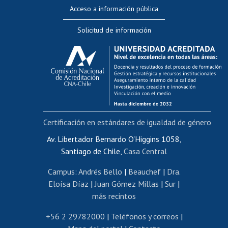
Perfeccionamiento
Acceso a información pública
Editar Portafolio Académico
Solicitud de información
Evaluación docente
Calificación académica
Postulación al AUCAI
Funcionarias/os
Cursos internos de capacitación
Bienestar del personal
Certificación en estándares de igualdad de género
Portal de movilidad interna
Certificado de renta
Av. Libertador Bernardo O'Higgins 1058,
Santiago de Chile,
Casa Central
Certificado de renta honorarios
Gestión de correo uchile
Campus
:
Andrés Bello
|
Beauchef
|
Dra.
Editar páginas blancas
Eloísa Díaz
|
Juan Gómez Millas
|
Sur
|
más recintos
Extranjeras/os
Revalidación y reconocimiento de títulos
+56 2 29782000
|
Teléfonos y correos
|