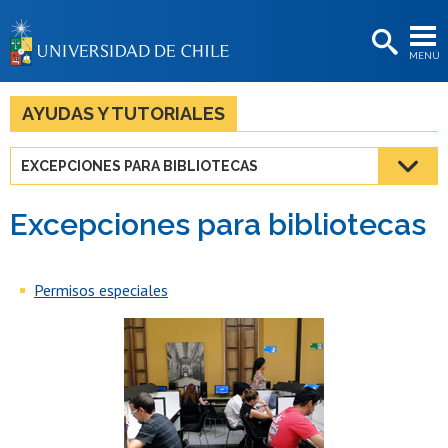
EXTENSIÓN
MENÚ
BIBLIOTECAS
LA UNIVERSIDAD
AYUDAS Y TUTORIALES
Postulantes
EXCEPCIONES PARA BIBLIOTECAS
Estudiantes
Excepciones para bibliotecas
Académicas/os
Funcionarias/os
Permisos especiales
Egresadas/os