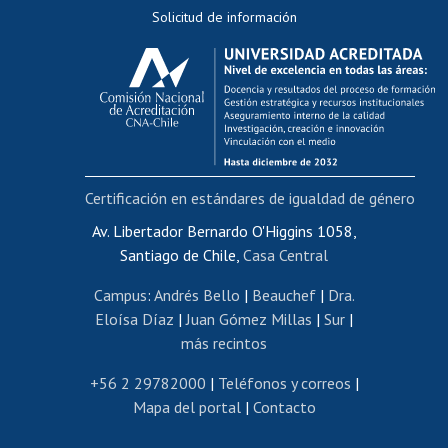
Solicitud de información
Evaluación docente
Calificación académica
Postulación al AUCAI
Funcionarias/os
Cursos internos de capacitación
Bienestar del personal
Certificación en estándares de igualdad de género
Portal de movilidad interna
Certificado de renta
Av. Libertador Bernardo O'Higgins 1058,
Santiago de Chile,
Casa Central
Certificado de renta honorarios
Gestión de correo uchile
Campus
:
Andrés Bello
|
Beauchef
|
Dra.
Editar páginas blancas
Eloísa Díaz
|
Juan Gómez Millas
|
Sur
|
más recintos
Extranjeras/os
Revalidación y reconocimiento de títulos
+56 2 29782000
|
Teléfonos y correos
|
Mapa del portal
|
Contacto
Postulación al Programa de Movilidad Estudiantil
Inscripción de asignaturas