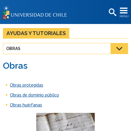
EXTENSIÓN
MENÚ
BIBLIOTECAS
LA UNIVERSIDAD
AYUDAS Y TUTORIALES
Postulantes
OBRAS
Estudiantes
Obras
Académicas/os
Funcionarias/os
Obras protegidas
Egresadas/os
Obras de dominio público
Obras huérfanas