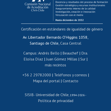
Funcionarias/os
Cursos internos de capacitación
Bienestar del personal
Certificación en estándares de igualdad de género
Portal de movilidad interna
Certificado de renta
Av. Libertador Bernardo O'Higgins 1058,
Santiago de Chile,
Casa Central
Certificado de renta honorarios
Gestión de correo uchile
Campus
:
Andrés Bello
|
Beauchef
|
Dra.
Editar páginas blancas
Eloísa Díaz
|
Juan Gómez Millas
|
Sur
|
más recintos
Extranjeras/os
Revalidación y reconocimiento de títulos
+56 2 29782000
|
Teléfonos y correos
|
Mapa del portal
|
Contacto
Postulación al Programa de Movilidad Estudiantil
Inscripción de asignaturas
SISIB
Universidad de Chile
Cursos de español
-
, 1994-2026 -
Política de privacidad
Mi Uchile
Ayuda tecnológica
Tarjeta TUI
Wifi