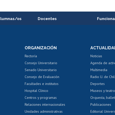
alumnas/os
Docentes
Funciona
Postulación a concursos
Cursos inte
internos de investigación
capacitació
e asignaturas
Consulta a bases de datos
Bienestar d
 de notas
ORGANIZACIÓN
ACTUALIDA
Perfeccionamiento
Portal de m
 regular
Editar Portafolio Académico
Certificado
Rectoría
Noticias
tal
Evaluación docente
Certificado
Consejo Universitario
Agenda de acti
dito alumnos
honorarios
Calificación académica
Senado Universitario
Multimedia
dito exalumnos
Gestión de 
Consejo de Evaluación
Radio U. de Chi
Postulación al AUCAI
y grados
Editar pági
Facultades e institutos
Deportes
Hospital Clínico
Museos y teatr
da tecnológica
Tarjeta TUI
Wifi
Acoso laboral
s
Centros y programas
Orquesta, ballet
Relaciones internacionales
Publicaciones
Unidades administrativas
Editorial Univers