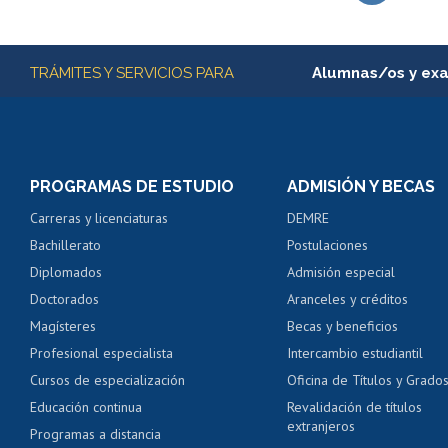
Subir
Más información
TRÁMITES Y SERVICIOS PARA
Alumnas/os y ex
Matrícula en línea
Inscripción y cambio d
Consulta y certificado
PROGRAMAS DE ESTUDIO
ADMISIÓN Y BECAS
Certificado de alumno
Carreras y licenciaturas
DEMRE
Servicio médico y den
Bachillerato
Postulaciones
Pago de arancel y cré
Diplomados
Admisión especial
Pago de arancel y cré
Doctorados
Aranceles y créditos
Certificado de títulos 
Magísteres
Becas y beneficios
Profesional especialista
Intercambio estudiantil
Mi Uchile
Ayu
Cursos de especialización
Oficina de Títulos y Grado
Educación continua
Revalidación de títulos
extranjeros
Programas a distancia