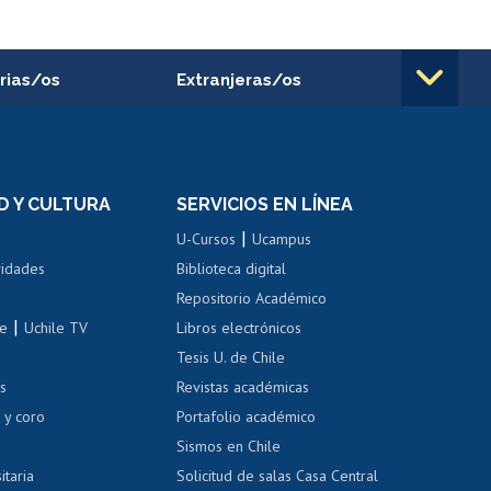
rias/os
Extranjeras/os
rnos de
Revalidación y reconocimiento
n
de títulos
el personal
Postulación al Programa de
Movilidad Estudiantil
D Y CULTURA
SERVICIOS EN LÍNEA
ovilidad interna
Inscripción de asignaturas
|
 de renta
U-Cursos
Ucampus
Cursos de español
 de renta
vidades
Biblioteca digital
Repositorio Académico
correo uchile
|
le
Uchile TV
Libros electrónicos
nas blancas
Tesis U. de Chile
os
Revistas académicas
, sexual y violencia
Denuncias administrativas
 y coro
Portafolio académico
Sismos en Chile
itaria
Solicitud de salas Casa Central