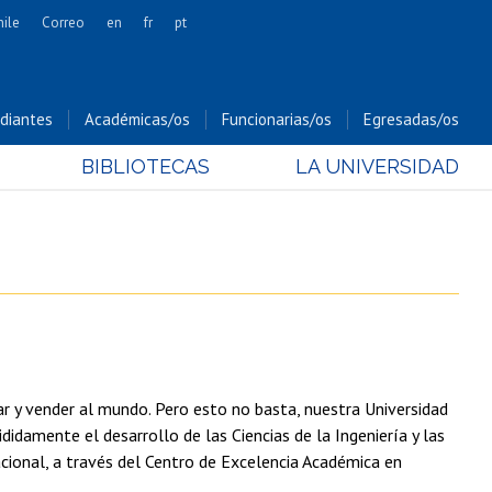
hile
Correo
en
fr
pt
Artes
Cs. Agronómicas
diantes
Académicas/os
Funcionarias/os
Egresadas/os
Cs. Forestales y Conservación
BIBLIOTECAS
LA UNIVERSIDAD
Cs. Sociales
Comunicación e Imagen
Economía y Negocios
Gobierno
Odontología
Estudios Internacionales
Bachillerato
ar y vender al mundo. Pero esto no basta, nuestra Universidad
Hospital Clínico
didamente el desarrollo de las Ciencias de la Ingeniería y las
acional, a través del Centro de Excelencia Académica en