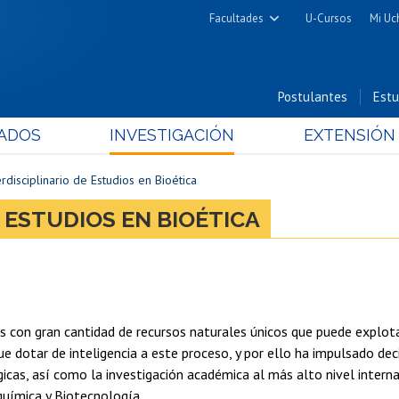
Facultades
U-Cursos
Mi Uc
Arquitectura y Urbanismo
Ciencias
Postulantes
Estu
Cs. Físicas y Matemáticas
ADOS
INVESTIGACIÓN
EXTENSIÓN
Cs. Químicas y Farmacéuticas
Cs. Veterinarias y Pecuarias
rdisciplinario de Estudios en Bioética
Derecho
 ESTUDIOS EN BIOÉTICA
Filosofía y Humanidades
Medicina
Estudios Avanzados en Educación
Nutrición y Tecnología de
ís con gran cantidad de recursos naturales únicos que puede explot
Alimentos
ue dotar de inteligencia a este proceso, y por ello ha impulsado deci
gicas, así como la investigación académica al más alto nivel intern
química y Biotecnología.