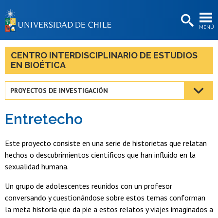
EXTENSIÓN
MENÚ
BIBLIOTECAS
LA UNIVERSIDAD
CENTRO INTERDISCIPLINARIO DE ESTUDIOS
EN BIOÉTICA
Postulantes
Estudiantes
PROYECTOS DE INVESTIGACIÓN
Académicas/os
Entretecho
Funcionarias/os
Este proyecto consiste en una serie de historietas que relatan
Egresadas/os
hechos o descubrimientos científicos que han influido en la
sexualidad humana.
Un grupo de adolescentes reunidos con un profesor
conversando y cuestionándose sobre estos temas conforman
la meta historia que da pie a estos relatos y viajes imaginados a