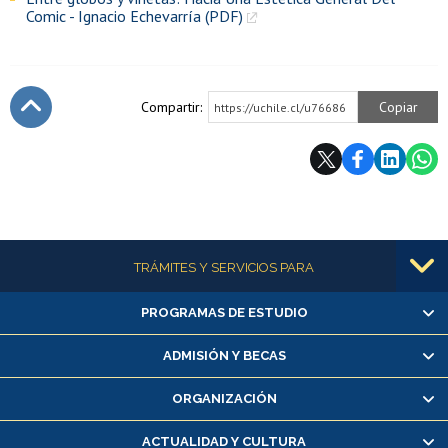
Comic - Ignacio Echevarría (PDF)
Compartir:
Copiar
https://uchile.cl/u76686
Subir
Más información
TRÁMITES Y SERVICIOS PARA
PROGRAMAS DE ESTUDIO
Alumnas/os y exalumnas/os
Matrícula en línea
ADMISIÓN Y BECAS
Inscripción y cambio de asignaturas
ORGANIZACIÓN
Consulta y certificado de notas
Certificado de alumno regular
ACTUALIDAD Y CULTURA