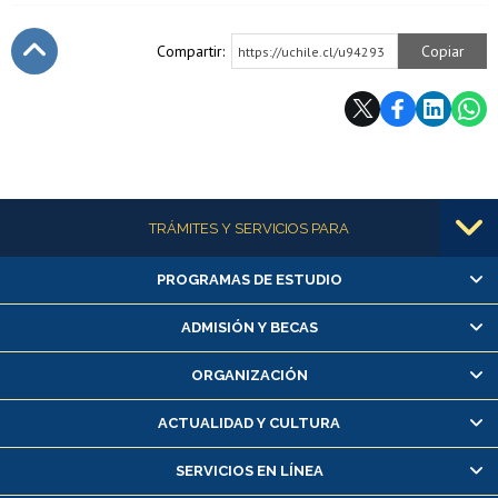
Compartir:
Copiar
https://uchile.cl/u94293
Subir
Más información
TRÁMITES Y SERVICIOS PARA
PROGRAMAS DE ESTUDIO
Alumnas/os y exalumnas/os
Matrícula en línea
ADMISIÓN Y BECAS
Inscripción y cambio de asignaturas
ORGANIZACIÓN
Consulta y certificado de notas
Certificado de alumno regular
ACTUALIDAD Y CULTURA
Servicio médico y dental
SERVICIOS EN LÍNEA
Pago de arancel y crédito alumnos