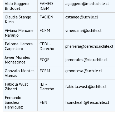
Aldo Gaggero
FAMED -
agaggero@med.uchile.cl
Brillouet
ICBM
Claudia Stange
FACIEN
cstange@uchile.cl
Klein
Viviana Meruane
FCFM
vmeruane@uchile.cl
Naranjo
Paloma Herrera
CEDI -
pherrera@derecho.uchile.cl
Carpintero
Derecho
Javier Morales
FCQF
jomorales@ciq.uchile.cl
Montecinos
Gonzalo Montes
FCFM
gmontesa@uchile.cl
Atenas
Fabiola Wüst
IEI -
fabiola.wust@uchile.cl
Zibetti
Derecho
Fernando
Sánchez
FEN
fsanchezh@fen.uchile.cl
Henríquez