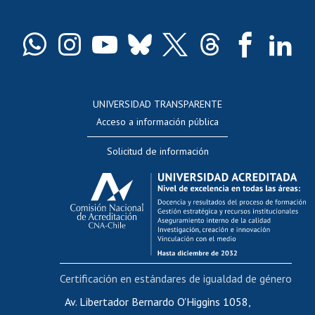
Pago de arancel y crédito exalumnos
Certificado de títulos y grados
Docentes
Postulación a concursos internos de investigación
Consulta a bases de datos
UNIVERSIDAD TRANSPARENTE
Perfeccionamiento
Acceso a información pública
Editar Portafolio Académico
Solicitud de información
Evaluación docente
Calificación académica
Postulación al AUCAI
Funcionarias/os
Cursos internos de capacitación
Bienestar del personal
Certificación en estándares de igualdad de género
Portal de movilidad interna
Certificado de renta
Av. Libertador Bernardo O'Higgins 1058,