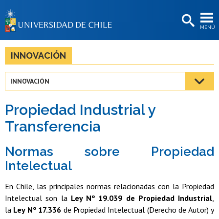
EXTENSIÓN
MENÚ
BIBLIOTECAS
LA UNIVERSIDAD
INNOVACIÓN
Postulantes
INNOVACIÓN
Estudiantes
Propiedad Industrial y
Académicas/os
Transferencia
Funcionarias/os
Normas sobre Propiedad
Egresadas/os
Intelectual
En Chile, las principales normas relacionadas con la Propiedad
Intelectual son la
Ley Nº 19.039 de Propiedad Industrial
,
la
Ley Nº 17.336
de Propiedad Intelectual (Derecho de Autor) y