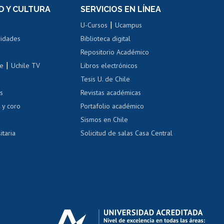
Movilidad Estudiantil
D Y CULTURA
SERVICIOS EN LÍNEA
ovilidad interna
Inscripción de asignaturas
|
 de renta
U-Cursos
Ucampus
Cursos de español
 de renta
vidades
Biblioteca digital
Repositorio Académico
correo uchile
|
le
Uchile TV
Libros electrónicos
nas blancas
Tesis U. de Chile
os
Revistas académicas
, sexual y violencia
Denuncias administrativas
 y coro
Portafolio académico
Sismos en Chile
itaria
Solicitud de salas Casa Central