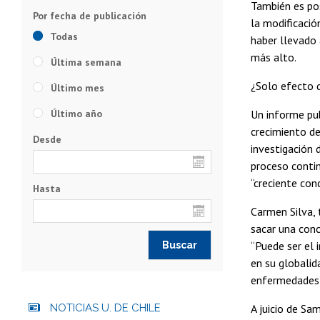
También es pos
la modificaci
Todas
haber llevado 
más alto.
Última semana
¿Solo efecto 
Último mes
Último año
Un informe pub
crecimiento de
Desde
investigación 
proceso contin
“creciente conc
Hasta
Carmen Silva, 
sacar una conc
“Puede ser el 
en su globalida
enfermedades”
NOTICIAS U. DE CHILE
A juicio de Sa