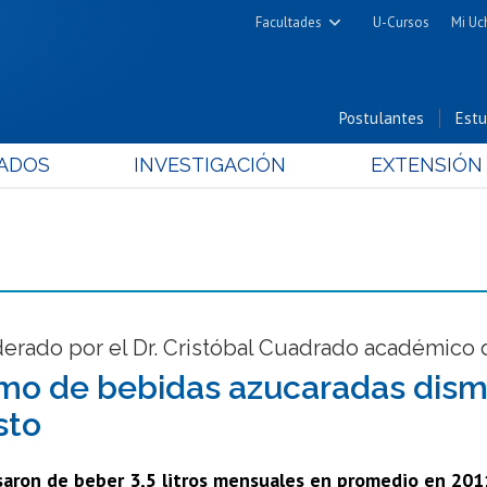
Facultades
U-Cursos
Mi Uc
Arquitectura y Urbanismo
Ciencias
Postulantes
Estu
Cs. Físicas y Matemáticas
ADOS
INVESTIGACIÓN
EXTENSIÓN
Cs. Químicas y Farmacéuticas
Cs. Veterinarias y Pecuarias
Derecho
Filosofía y Humanidades
Medicina
Estudios Avanzados en Educación
derado por el Dr. Cristóbal Cuadrado académico 
Nutrición y Tecnología de
o de bebidas azucaradas dismi
Alimentos
sto
aron de beber 3,5 litros mensuales en promedio en 2011,