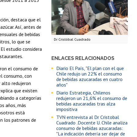
ción, destaca que el
azúcar. Así, antes de
mensuales de bebidas
Dr Cristóbal Cuadrado
tros, lo que se
El estudio considera
estaurantes.
ENLACES RELACIONADOS
Diario El País, "El plan con el que
jeron el consumo de
Chile redujo un 22% el consumo
el consumo, con
de bebidas azucaradas en cuatro
r alto redujeron
años"
xplica que existen
Diario Estrategia, Chilenos
mbiando a categorías
redujeron un 21,6% el consumo de
bebidas azucaradas tras alza
mos años, más
impositiva
osotros está
TVN entrevista al Dr Cristobal
en los patrones de
Cuadrado .Docente U. Chile analiza
consumo de bebidas azucaradas:
"La indicación debería ser dejar de