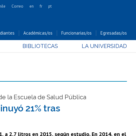
hile
Correo
en
fr
pt
Artes
Cs. Agronómicas
diantes
Académicas/os
Funcionarias/os
Egresadas/os
Cs. Forestales y Conservación
BIBLIOTECAS
LA UNIVERSIDAD
Cs. Sociales
Comunicación e Imagen
Economía y Negocios
Gobierno
Odontología
Estudios Internacionales
de la Escuela de Salud Pública
Bachillerato
nuyó 21% tras
Hospital Clínico
 a 2,7 litros en 2015, según estudio. En 2014, en el