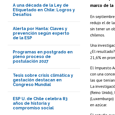
marco de la
A una década de la Ley de
Etiquetado en Chile: Logros y
Desafíos
En septiembre
redujo el de l
Alerta por Hanta: Claves y
sin tener un o
prevención según experto
chilenos.
de la ESP
Una investigac
¿El resultado
Programas en postgrado en
pleno proceso de
21,6% en prom
postulación 2027
El Impuesto Ad
con una conce
Tesis sobre crisis climática y
gestación destacan en
las que tenía
Congreso Mundial
La investigaci
(Reino Unido),
(Luxemburgo) 
ESP U. de Chile celebra 83
años de historia y
en azúcar.
compromiso social
El estudio eva