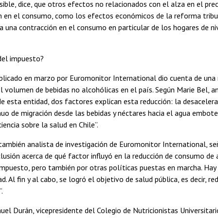
ible, dice, que otros efectos no relacionados con el alza en el pr
ón en el consumo, como los efectos económicos de la reforma tribu
a una contracción en el consumo en particular de los hogares de n
del impuesto?
licado en marzo por Euromonitor International dio cuenta de una 
l volumen de bebidas no alcohólicas en el país. Según Marie Bel, an
de esta entidad, dos factores explican esta reducción: la desaceler
uo de migración desde las bebidas y néctares hacia el agua embote
iencia sobre la salud en Chile”.
también analista de investigación de Euromonitor International, señ
lusión acerca de qué factor influyó en la reducción de consumo de a
impuesto, pero también por otras políticas puestas en marcha. Hay
d. Al fin y al cabo, se logró el objetivo de salud pública, es decir, r
.
muel Durán, vicepresidente del Colegio de Nutricionistas Universita