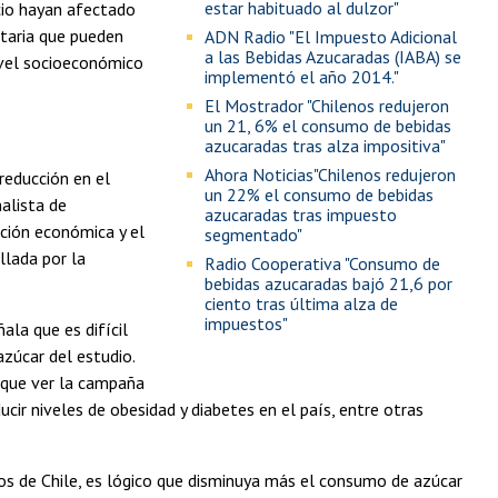
estar habituado al dulzor"
ecio hayan afectado
taria que pueden
ADN Radio "El Impuesto Adicional
a las Bebidas Azucaradas (IABA) se
ivel socioeconómico
implementó el año 2014."
El Mostrador "Chilenos redujeron
un 21, 6% el consumo de bebidas
azucaradas tras alza impositiva"
Ahora Noticias"Chilenos redujeron
reducción en el
un 22% el consumo de bebidas
alista de
azucaradas tras impuesto
ación económica y el
segmentado"
llada por la
Radio Cooperativa "Consumo de
bebidas azucaradas bajó 21,6 por
ciento tras última alza de
impuestos"
ala que es difícil
zúcar del estudio.
 que ver la campaña
educir niveles de obesidad y diabetes en el país, entre otras
rios de Chile, es lógico que disminuya más el consumo de azúcar