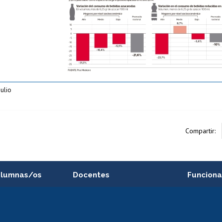
julio
Compartir:
alumnas/os
Docentes
Funciona
Postulación a concursos
Cursos inte
internos de investigación
capacitació
e asignaturas
Consulta a bases de datos
Bienestar d