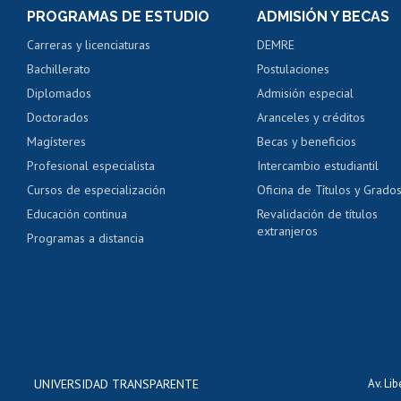
Consulta y certificado
PROGRAMAS DE ESTUDIO
ADMISIÓN Y BECAS
Certificado de alumno
Carreras y licenciaturas
DEMRE
Servicio médico y den
Bachillerato
Postulaciones
Pago de arancel y cré
Diplomados
Admisión especial
Pago de arancel y cré
Doctorados
Aranceles y créditos
Certificado de títulos 
Magísteres
Becas y beneficios
Profesional especialista
Intercambio estudiantil
Mi Uchile
Ayu
Cursos de especialización
Oficina de Títulos y Grado
Educación continua
Revalidación de títulos
extranjeros
Programas a distancia
UNIVERSIDAD TRANSPARENTE
Av. Li