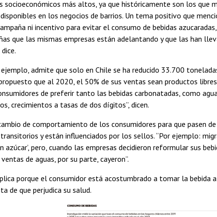
os socioeconómicos más altos, ya que históricamente son los que
disponibles en los negocios de barrios. Un tema positivo que men
campaña ni incentivo para evitar el consumo de bebidas azucaradas,
as que las mismas empresas están adelantando y que las han llevado
 dice.
 ejemplo, admite que solo en Chile se ha reducido 33.700 tonelad
propuesto que al 2020, el 50% de sus ventas sean productos libres 
onsumidores de preferir tanto las bebidas carbonatadas, como aguas
os, crecimientos a tasas de dos dígitos”, dicen.
cambio de comportamiento de los consumidores para que pasen de co
transitorios y están influenciados por los sellos. “Por ejemplo: mig
 en azúcar’, pero, cuando las empresas decidieron reformular sus be
 ventas de aguas, por su parte, cayeron”.
xplica porque el consumidor está acostumbrado a tomar la bebida
ta de que perjudica su salud.