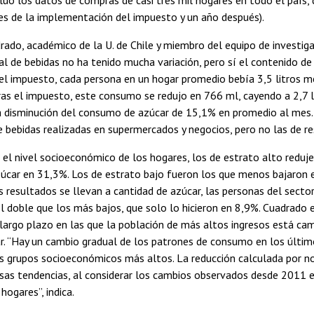
es de la implementación del impuesto y un año después).
rado, académico de la U. de Chile y miembro del equipo de investiga
 de bebidas no ha tenido mucha variación, pero sí el contenido de 
del impuesto, cada persona en un hogar promedio bebía 3,5 litros 
ras el impuesto, este consumo se redujo en 766 ml, cayendo a 2,7 li
a disminución del consumo de azúcar de 15,1% en promedio al mes. 
 bebidas realizadas en supermercados y negocios, pero no las de r
a el nivel socioeconómico de los hogares, los de estrato alto redu
zúcar en 31,3%. Los de estrato bajo fueron los que menos bajaron 
s resultados se llevan a cantidad de azúcar, las personas del secto
 doble que los más bajos, que solo lo hicieron en 8,9%. Cuadrado e
largo plazo en las que la población de más altos ingresos está ca
r. “Hay un cambio gradual de los patrones de consumo en los últi
s grupos socioeconómicos más altos. La reducción calculada por n
sas tendencias, al considerar los cambios observados desde 2011 
hogares”, indica.