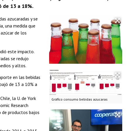
ó de 13 a 18%.
das azucaradas y se
ia, una medida que
 azúcar de los
udió este impacto.
radas se redujo
dios y altos.
mporte en las bebidas
bajó de 13 a 10% a
hile, la U. de York
Gráfico consumo bebidas azucaras
onomic Research
 de productos bajos
, desde 2011 a 2015