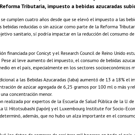
 Reforma Tributaria, impuesto a bebidas azucaradas subi
 se cumplen cuatro años desde que se elevó el impuesto a las bebi
as bebidas reducidas o sin azúcar como parte de la Reforma Tributar
bjetivo sanitario, sí podría impactar en la reducción del consumo de
ión financiada por Conicyt y el Research Council de Reino Unido est
? Pese al leve aumento del impuesto, el consumo de bebidas azuca
edio en el país, especialmente en los sectores socioeconómicos me
icional a las Bebidas Azucaradas (Iaba) aumentó de 13 a 18% el i
ntración de azúcar agregada de 6,25 gramos por 100 ml o más y re
n una concentración menor.
ón realizada por expertos de la Escuela de Salud Pública de la U. de C
 la U. Hitotsubashi (Japón) y el Luxembourg Institute for Socio-Ec
determinó, además, que no hubo un alza importante en el consumo
luó los datos de compras de casi tres mil hogares en todo el país