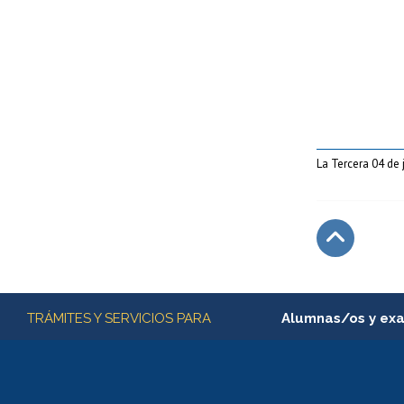
La Tercera 04 de 
Subir
Más información
TRÁMITES Y SERVICIOS PARA
Alumnas/os y ex
Matrícula en línea
Inscripción y cambio d