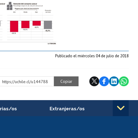
Publicado el miércoles 04 de julio de 2018
Copiar
https://uchile.cl/u144788
rias/os
Extranjeras/os
rnos de
Revalidación y reconocimiento
n
de títulos
el personal
Postulación al Programa de