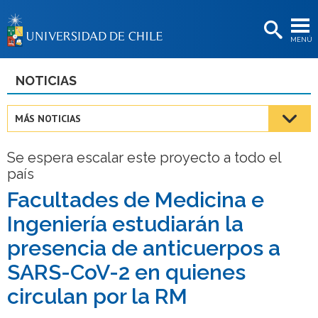
EXTENSIÓN
MENÚ
BIBLIOTECAS
LA UNIVERSIDAD
NOTICIAS
Postulantes
MÁS NOTICIAS
Estudiantes
Se espera escalar este proyecto a todo el
Académicas/os
país
Funcionarias/os
Facultades de Medicina e
Ingeniería estudiarán la
Egresadas/os
presencia de anticuerpos a
SARS-CoV-2 en quienes
circulan por la RM