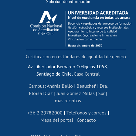
Solicitud de información
Evaluación docente
Calificación académica
Postulación al AUCAI
Funcionarias/os
Cursos internos de capacitación
Bienestar del personal
Certificación en estándares de igualdad de género
Portal de movilidad interna
Certificado de renta
Av. Libertador Bernardo O'Higgins 1058,
Santiago de Chile,
Casa Central
Certificado de renta honorarios
Gestión de correo uchile
Campus
:
Andrés Bello
|
Beauchef
|
Dra.
Editar páginas blancas
Eloísa Díaz
|
Juan Gómez Millas
|
Sur
|
más recintos
Extranjeras/os
Revalidación y reconocimiento de títulos
+56 2 29782000
|
Teléfonos y correos
|
Mapa del portal
|
Contacto
Postulación al Programa de Movilidad Estudiantil
Inscripción de asignaturas