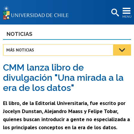
EXTENSIÓN
MENÚ
BIBLIOTECAS
LA UNIVERSIDAD
NOTICIAS
Postulantes
MÁS NOTICIAS
Estudiantes
CMM lanza libro de
Académicas/os
divulgación "Una mirada a la
Funcionarias/os
era de los datos"
Egresadas/os
El libro, de la Editorial Universitaria, fue escrito por
Jocelyn Dunstan, Alejandro Maass y Felipe Tobar,
quienes buscan introducir a gente no especializada a
los principales conceptos en la era de los datos.