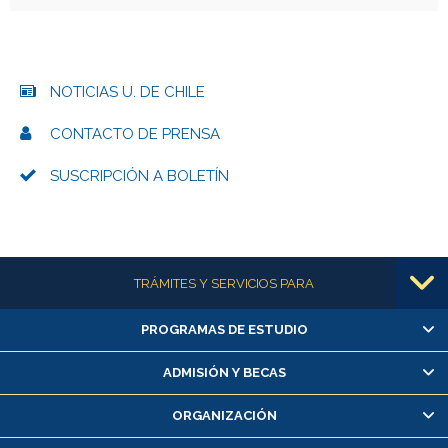
NOTICIAS U. DE CHILE
CONTACTO DE PRENSA
SUSCRIPCIÓN A BOLETÍN
Más información
TRÁMITES Y SERVICIOS PARA
PROGRAMAS DE ESTUDIO
Alumnas/os y exalumnas/os
Matrícula en línea
ADMISIÓN Y BECAS
Inscripción y cambio de asignaturas
ORGANIZACIÓN
Consulta y certificado de notas
Certificado de alumno regular