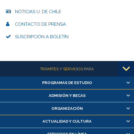
NOTICIAS U. DE CHILE
CONTACTO DE PRENSA
SUSCRIPCIÓN A BOLETÍN
Más información
TRÁMITES Y SERVICIOS PARA
PROGRAMAS DE ESTUDIO
Alumnas/os y exalumnas/os
Matrícula en línea
ADMISIÓN Y BECAS
Inscripción y cambio de asignaturas
ORGANIZACIÓN
Consulta y certificado de notas
Certificado de alumno regular
ACTUALIDAD Y CULTURA
Servicio médico y dental