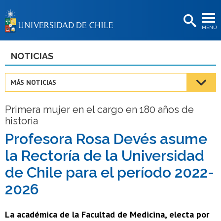
EXTENSIÓN
MENÚ
BIBLIOTECAS
LA UNIVERSIDAD
NOTICIAS
Postulantes
MÁS NOTICIAS
Estudiantes
Primera mujer en el cargo en 180 años de
Académicas/os
historia
Funcionarias/os
Profesora Rosa Devés asume
la Rectoría de la Universidad
Egresadas/os
de Chile para el período 2022-
2026
La académica de la Facultad de Medicina, electa por