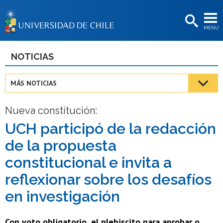
EXTENSIÓN
MENÚ
BIBLIOTECAS
LA UNIVERSIDAD
NOTICIAS
Postulantes
MÁS NOTICIAS
Estudiantes
Nueva constitución:
Académicas/os
UCH participó de la redacción
Funcionarias/os
de la propuesta
Egresadas/os
constitucional e invita a
reflexionar sobre los desafíos
en investigación
Con voto obligatorio, el plebiscito para aprobar o