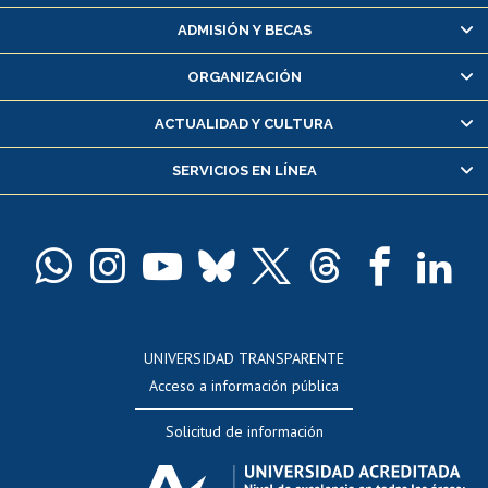
Matrícula en línea
ADMISIÓN Y BECAS
Inscripción y cambio de asignaturas
ORGANIZACIÓN
Consulta y certificado de notas
Certificado de alumno regular
ACTUALIDAD Y CULTURA
Servicio médico y dental
SERVICIOS EN LÍNEA
Pago de arancel y crédito alumnos
Pago de arancel y crédito exalumnos
Certificado de títulos y grados
Docentes
Postulación a concursos internos de investigación
Consulta a bases de datos
UNIVERSIDAD TRANSPARENTE
Perfeccionamiento
Acceso a información pública
Editar Portafolio Académico
Solicitud de información
Evaluación docente
Calificación académica