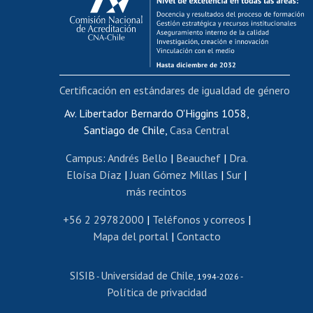
Postulación al AUCAI
Funcionarias/os
Cursos internos de capacitación
Bienestar del personal
Certificación en estándares de igualdad de género
Portal de movilidad interna
Certificado de renta
Av. Libertador Bernardo O'Higgins 1058,
Santiago de Chile,
Casa Central
Certificado de renta honorarios
Gestión de correo uchile
Campus
:
Andrés Bello
|
Beauchef
|
Dra.
Editar páginas blancas
Eloísa Díaz
|
Juan Gómez Millas
|
Sur
|
más recintos
Extranjeras/os
Revalidación y reconocimiento de títulos
+56 2 29782000
|
Teléfonos y correos
|
Mapa del portal
|
Contacto
Postulación al Programa de Movilidad Estudiantil
Inscripción de asignaturas
SISIB
Universidad de Chile
Cursos de español
-
, 1994-2026 -
Política de privacidad
Mi Uchile
Ayuda tecnológica
Tarjeta TUI
Wifi