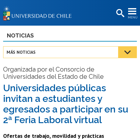
EXTENSIÓN
MENÚ
BIBLIOTECAS
LA UNIVERSIDAD
NOTICIAS
Postulantes
MÁS NOTICIAS
Estudiantes
Organizada por el Consorcio de
Académicas/os
Universidades del Estado de Chile
Funcionarias/os
Universidades públicas
invitan a estudiantes y
Egresadas/os
egresados a participar en su
2ª Feria Laboral virtual
Ofertas de trabajo, movilidad y prácticas