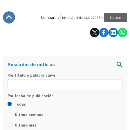
Compartir:
Copiar
https://uchile.cl/u190730
Subir
Por título o palabra clave
Todas
Última semana
Último mes