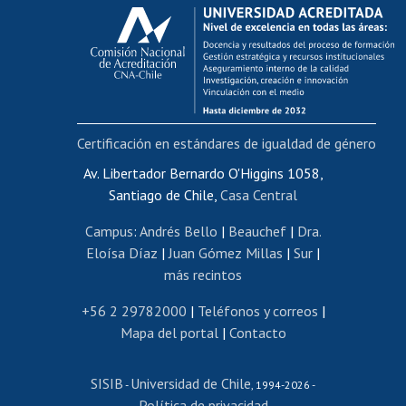
Calificación académica
Postulación al AUCAI
Funcionarias/os
Cursos internos de capacitación
Bienestar del personal
Certificación en estándares de igualdad de género
Portal de movilidad interna
Certificado de renta
Av. Libertador Bernardo O'Higgins 1058,
Santiago de Chile,
Casa Central
Certificado de renta honorarios
Gestión de correo uchile
Campus
:
Andrés Bello
|
Beauchef
|
Dra.
Editar páginas blancas
Eloísa Díaz
|
Juan Gómez Millas
|
Sur
|
más recintos
Extranjeras/os
Revalidación y reconocimiento de títulos
+56 2 29782000
|
Teléfonos y correos
|
Mapa del portal
|
Contacto
Postulación al Programa de Movilidad Estudiantil
Inscripción de asignaturas
SISIB
Universidad de Chile
Cursos de español
-
, 1994-2026 -
Política de privacidad