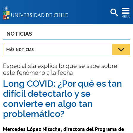
EXTENSIÓN
MENÚ
BIBLIOTECAS
LA UNIVERSIDAD
NOTICIAS
Postulantes
MÁS NOTICIAS
Estudiantes
Especialista explica lo que se sabe sobre
Académicas/os
este fenómeno a la fecha
Funcionarias/os
Long COVID: ¿Por qué es tan
difícil detectarlo y se
Egresadas/os
convierte en algo tan
problemático?
Mercedes López Nitsche, directora del Programa de