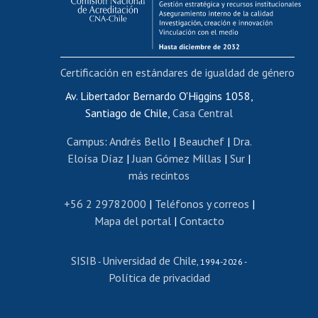
Funcionarias/os
Cursos internos de capacitación
Bienestar del personal
Certificación en estándares de igualdad de género
Portal de movilidad interna
Certificado de renta
Av. Libertador Bernardo O'Higgins 1058,
Santiago de Chile,
Casa Central
Certificado de renta honorarios
Gestión de correo uchile
Campus
:
Andrés Bello
|
Beauchef
|
Dra.
Editar páginas blancas
Eloísa Díaz
|
Juan Gómez Millas
|
Sur
|
más recintos
Extranjeras/os
Revalidación y reconocimiento de títulos
+56 2 29782000
|
Teléfonos y correos
|
Mapa del portal
|
Contacto
Postulación al Programa de Movilidad Estudiantil
Inscripción de asignaturas
SISIB
Universidad de Chile
Cursos de español
-
, 1994-2026 -
Política de privacidad
Mi Uchile
Ayuda tecnológica
Tarjeta TUI
Wifi