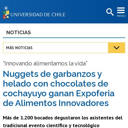
EXTENSIÓN
MENÚ
BIBLIOTECAS
LA UNIVERSIDAD
NOTICIAS
Postulantes
MÁS NOTICIAS
Estudiantes
“Innovando alimentamos la vida”
Académicas/os
Nuggets de garbanzos y
Funcionarias/os
helado con chocolates de
Egresadas/os
cochayuyo ganan Expoferia
de Alimentos Innovadores
Más de 1.200 bocados degustaron los asistentes del
tradicional evento científico y tecnológico