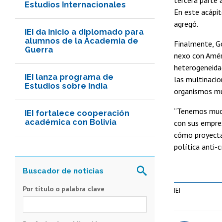
Estudios Internacionales
En este acápit
agregó.
IEI da inicio a diplomado para
alumnos de la Academia de
Finalmente, Go
Guerra
nexo con Améri
heterogeneidad
IEI lanza programa de
las multinacion
Estudios sobre India
organismos mu
“Tenemos mucho
IEI fortalece cooperación
académica con Bolivia
con sus empres
cómo proyecta
política anti-c
Por título o palabra clave
IEI