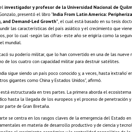
 el
investigador y profesor de la Universidad Nacional de Quil
nzalo, presentó el libro "
India From Latin America: Peripheriza
g, and Demand-Led Growth"
, el cual está basado en su tesis docto
fundir las características del país asiático y el crecimiento que vi
os, por lo cual -según las cifras- este año se erigiría como la se
el mundial.
acó su poderío militar, que lo han convertido en una de las nueve
no de los cuatro con capacidad militar para destruir satélites.
ndia sigue siendo un país poco conocido y, a veces, hasta 'extraño' e
ros gigantes como China y Estados Unidos", afirmó.
 está estructurada en tres partes. La primera aborda el ecosistema 
ico hasta la llegada de los europeos y el proceso de penetración y
or parte de Gran Bretaña.
rte se centra en los rasgos claves de la emergencia del Estado en I
mentales en materia de desarrollo productivo y de ciencia y tecnol
analiza el crecimiento económico y la centralidad geopolítica de la I