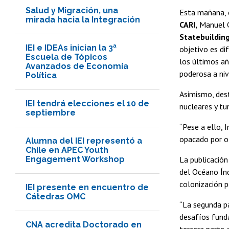
Salud y Migración, una
Esta mañana,
mirada hacia la Integración
CARI,
Manuel Go
Statebuildin
IEI e IDEAs inician la 3ª
objetivo es di
Escuela de Tópicos
los últimos añ
Avanzados de Economía
poderosa a niv
Política
Asimismo, dest
IEI tendrá elecciones el 10 de
nucleares y tu
septiembre
“Pese a ello, I
opacado por ot
Alumna del IEI representó a
Chile en APEC Youth
Engagement Workshop
La publicación
del Océano Índ
colonización p
IEI presente en encuentro de
Cátedras OMC
“La segunda pa
desafíos funda
CNA acredita Doctorado en
tercera parte 