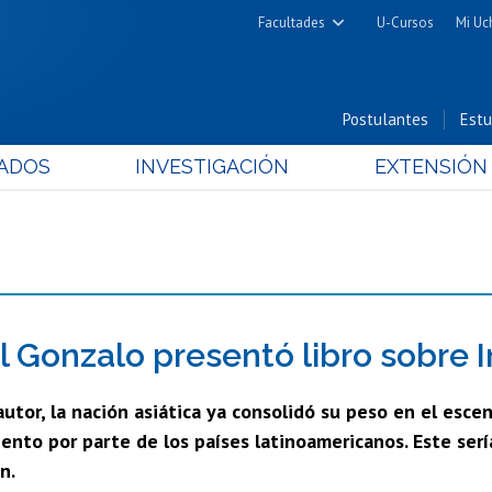
Facultades
U-Cursos
Mi Uc
Arquitectura y Urbanismo
Ciencias
Postulantes
Estu
Cs. Físicas y Matemáticas
ADOS
INVESTIGACIÓN
EXTENSIÓN
Cs. Químicas y Farmacéuticas
Cs. Veterinarias y Pecuarias
Derecho
Filosofía y Humanidades
Medicina
Estudios Avanzados en Educación
 Gonzalo presentó libro sobre In
Nutrición y Tecnología de
 autor, la nación asiática ya consolidó su peso en el esc
Alimentos
nto por parte de los países latinoamericanos. Este sería
n.