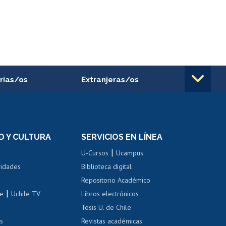
rias/os
Extranjeras/os
rnos de
Revalidación y reconocimiento
n
de títulos
el personal
Postulación al Programa de
Movilidad Estudiantil
D Y CULTURA
SERVICIOS EN LÍNEA
ovilidad interna
Inscripción de asignaturas
|
 de renta
U-Cursos
Ucampus
Cursos de español
 de renta
vidades
Biblioteca digital
Repositorio Académico
correo uchile
|
le
Uchile TV
Libros electrónicos
nas blancas
Tesis U. de Chile
os
Revistas académicas