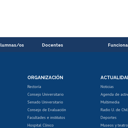
alumnas/os
Docentes
Funciona
Postulación a concursos
Cursos inte
internos de investigación
capacitació
e asignaturas
Consulta a bases de datos
Bienestar d
 de notas
ORGANIZACIÓN
ACTUALIDA
Perfeccionamiento
Portal de m
 regular
Editar Portafolio Académico
Certificado
Rectoría
Noticias
tal
Evaluación docente
Certificado
Consejo Universitario
Agenda de acti
dito alumnos
honorarios
Calificación académica
Senado Universitario
Multimedia
dito exalumnos
Gestión de 
Consejo de Evaluación
Radio U. de Chi
Postulación al AUCAI
y grados
Editar pági
Facultades e institutos
Deportes
Hospital Clínico
Museos y teatr