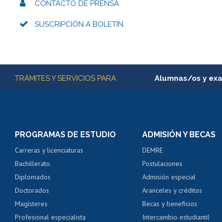
CONTACTO DE PRENSA
SUSCRIPCIÓN A BOLETÍN
Más información
TRÁMITES Y SERVICIOS PARA
Alumnas/os y ex
Matrícula en línea
Inscripción y cambio d
Consulta y certificado
PROGRAMAS DE ESTUDIO
ADMISIÓN Y BECAS
Certificado de alumno
Carreras y licenciaturas
DEMRE
Servicio médico y den
Bachillerato
Postulaciones
Pago de arancel y cré
Diplomados
Admisión especial
Pago de arancel y cré
Doctorados
Aranceles y créditos
Certificado de títulos 
Magísteres
Becas y beneficios
Profesional especialista
Intercambio estudiantil