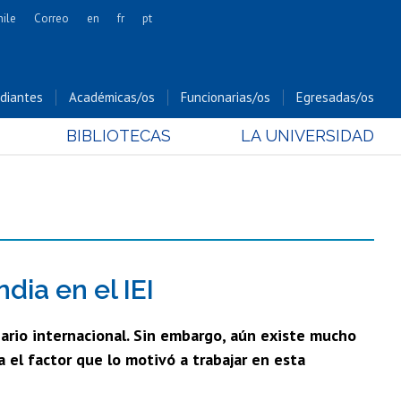
hile
Correo
en
fr
pt
Artes
Cs. Agronómicas
diantes
Académicas/os
Funcionarias/os
Egresadas/os
Cs. Forestales y Conservación
BIBLIOTECAS
LA UNIVERSIDAD
Cs. Sociales
Comunicación e Imagen
Economía y Negocios
Gobierno
Odontología
Estudios Internacionales
dia en el IEI
Bachillerato
enario internacional. Sin embargo, aún existe mucho
Hospital Clínico
 el factor que lo motivó a trabajar en esta