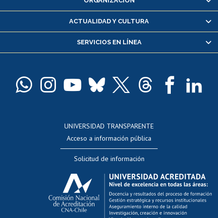
ORGANIZACIÓN
Consulta y certificado de notas
Certificado de alumno regular
ACTUALIDAD Y CULTURA
Servicio médico y dental
SERVICIOS EN LÍNEA
Pago de arancel y crédito alumnos
Pago de arancel y crédito exalumnos
Certificado de títulos y grados
Docentes
Postulación a concursos internos de investigación
Consulta a bases de datos
UNIVERSIDAD TRANSPARENTE
Perfeccionamiento
Acceso a información pública
Editar Portafolio Académico
Solicitud de información
Evaluación docente
Calificación académica
Postulación al AUCAI
Funcionarias/os