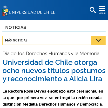
EXTENSIÓN
MENÚ
BIBLIOTECAS
LA UNIVERSIDAD
NOTICIAS
Postulantes
MÁS NOTICIAS
Estudiantes
Día de los Derechos Humanos y la Memoria
Académicas/os
Universidad de Chile otorga
Funcionarias/os
ocho nuevos títulos póstumos
Egresadas/os
y reconocimiento a Alicia Lira
La Rectora Rosa Devés encabezó esta ceremonia, en
la que -por primera vez- se entregó la recién creada
distinción Medalla Derechos Humanos y Democracia.