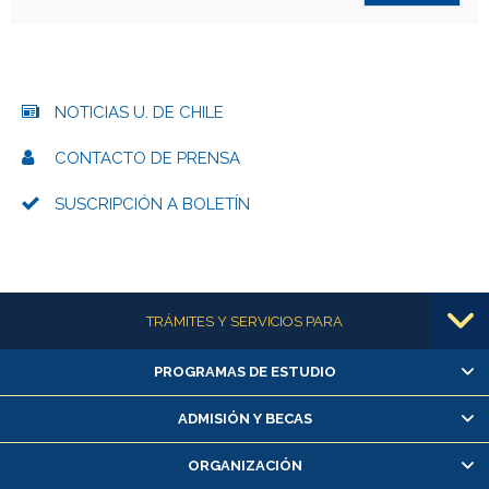
NOTICIAS U. DE CHILE
CONTACTO DE PRENSA
SUSCRIPCIÓN A BOLETÍN
Más información
TRÁMITES Y SERVICIOS PARA
PROGRAMAS DE ESTUDIO
Alumnas/os y exalumnas/os
Matrícula en línea
ADMISIÓN Y BECAS
Inscripción y cambio de asignaturas
ORGANIZACIÓN
Consulta y certificado de notas