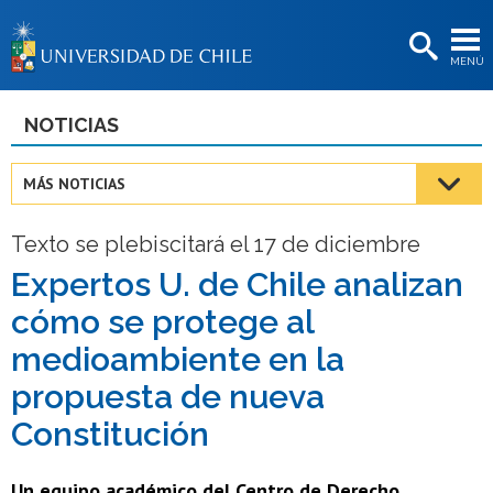
EXTENSIÓN
MENÚ
BIBLIOTECAS
LA UNIVERSIDAD
NOTICIAS
Postulantes
MÁS NOTICIAS
Estudiantes
Texto se plebiscitará el 17 de diciembre
Académicas/os
Expertos U. de Chile analizan
Funcionarias/os
cómo se protege al
Egresadas/os
medioambiente en la
propuesta de nueva
Constitución
Un equipo académico del Centro de Derecho