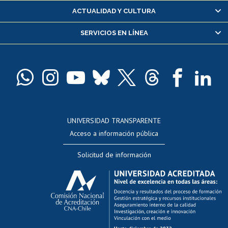
Certificado de alumno regular
ACTUALIDAD Y CULTURA
Servicio médico y dental
SERVICIOS EN LÍNEA
Pago de arancel y crédito alumnos
Pago de arancel y crédito exalumnos
Certificado de títulos y grados
Docentes
Postulación a concursos internos de investigación
Consulta a bases de datos
UNIVERSIDAD TRANSPARENTE
Perfeccionamiento
Acceso a información pública
Editar Portafolio Académico
Solicitud de información
Evaluación docente
Calificación académica
Postulación al AUCAI
Funcionarias/os
Cursos internos de capacitación