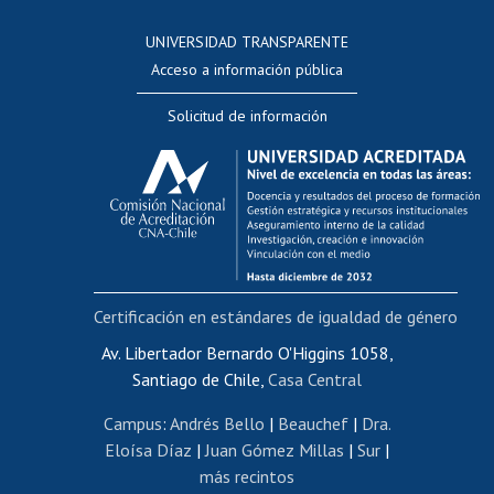
Consulta a bases de datos
UNIVERSIDAD TRANSPARENTE
Perfeccionamiento
Acceso a información pública
Editar Portafolio Académico
Solicitud de información
Evaluación docente
Calificación académica
Postulación al AUCAI
Funcionarias/os
Cursos internos de capacitación
Bienestar del personal
Certificación en estándares de igualdad de género
Portal de movilidad interna
Certificado de renta
Av. Libertador Bernardo O'Higgins 1058,
Santiago de Chile,
Casa Central
Certificado de renta honorarios
Gestión de correo uchile
Campus
:
Andrés Bello
|
Beauchef
|
Dra.
Editar páginas blancas
Eloísa Díaz
|
Juan Gómez Millas
|
Sur
|
más recintos
Extranjeras/os