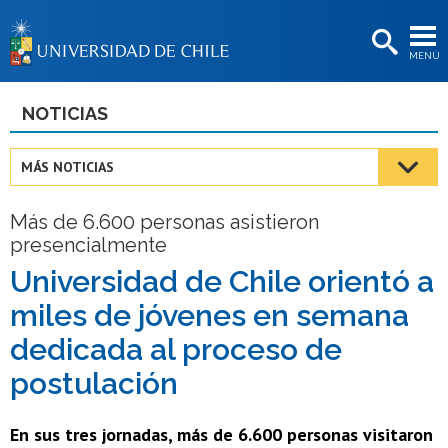
EXTENSIÓN
MENÚ
BIBLIOTECAS
LA UNIVERSIDAD
NOTICIAS
Postulantes
MÁS NOTICIAS
Estudiantes
Más de 6.600 personas asistieron
Académicas/os
presencialmente
Funcionarias/os
Universidad de Chile orientó a
miles de jóvenes en semana
Egresadas/os
dedicada al proceso de
postulación
En sus tres jornadas, más de 6.600 personas visitaron