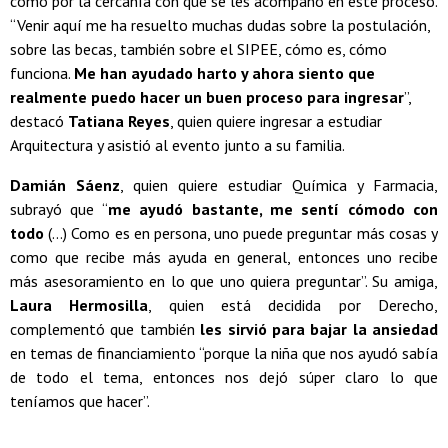
como por la cercanía con que se les acompañó en este proceso.
“Venir aquí me ha resuelto muchas dudas sobre la postulación,
sobre las becas, también sobre el SIPEE, cómo es, cómo
funciona.
Me han ayudado harto y ahora siento que
realmente puedo hacer un buen proceso para ingresar
”,
destacó
Tatiana Reyes
, quien quiere ingresar a estudiar
Arquitectura y asistió al evento junto a su familia.
Damián Sáenz
, quien quiere estudiar Química y Farmacia,
subrayó que “
me ayudó bastante, me sentí cómodo con
todo
(...) Como es en persona, uno puede preguntar más cosas y
como que recibe más ayuda en general, entonces uno recibe
más asesoramiento en lo que uno quiera preguntar”. Su amiga,
Laura Hermosilla
, quien está decidida por Derecho,
complementó que también
les sirvió para bajar la ansiedad
en temas de financiamiento “porque la niña que nos ayudó sabía
de todo el tema, entonces nos dejó súper claro lo que
teníamos que hacer”.