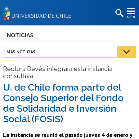
EXTENSIÓN
MENÚ
BIBLIOTECAS
LA UNIVERSIDAD
NOTICIAS
Postulantes
MÁS NOTICIAS
Estudiantes
Rectora Devés integrará esta instancia
Académicas/os
consultiva
Funcionarias/os
U. de Chile forma parte del
Consejo Superior del Fondo
Egresadas/os
de Solidaridad e Inversión
Social (FOSIS)
La instancia se reunió el pasado jueves 4 de enero y