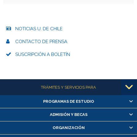
NOTICIAS U. DE CHILE
CONTACTO DE PRENSA
SUSCRIPCIÓN A BOLETÍN
Más información
TRÁMITES Y SERVICIOS PARA
PROGRAMAS DE ESTUDIO
Alumnas/os y exalumnas/os
Matrícula en línea
ADMISIÓN Y BECAS
Inscripción y cambio de asignaturas
ORGANIZACIÓN
Consulta y certificado de notas