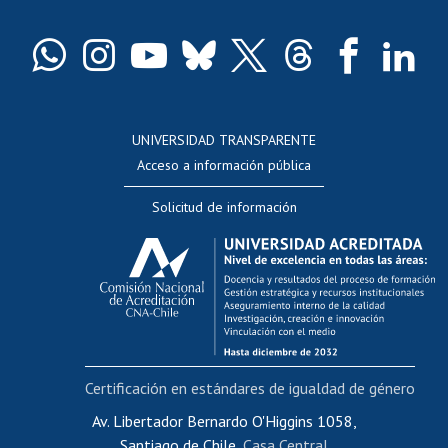
Certificado de títulos y grados
Docentes
Postulación a concursos internos de investigación
Consulta a bases de datos
UNIVERSIDAD TRANSPARENTE
Perfeccionamiento
Acceso a información pública
Editar Portafolio Académico
Solicitud de información
Evaluación docente
Calificación académica
Postulación al AUCAI
Funcionarias/os
Cursos internos de capacitación
Bienestar del personal
Certificación en estándares de igualdad de género
Portal de movilidad interna
Certificado de renta
Av. Libertador Bernardo O'Higgins 1058,
Santiago de Chile,
Casa Central
Certificado de renta honorarios