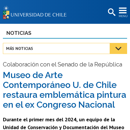
EXTENSIÓN
MENÚ
BIBLIOTECAS
LA UNIVERSIDAD
NOTICIAS
Postulantes
MÁS NOTICIAS
Estudiantes
Colaboración con el Senado de la República
Académicas/os
Museo de Arte
Funcionarias/os
Contemporáneo U. de Chile
Egresadas/os
restaura emblemática pintura
en el ex Congreso Nacional
Durante el primer mes del 2024, un equipo de la
Unidad de Conservación y Documentación del Museo