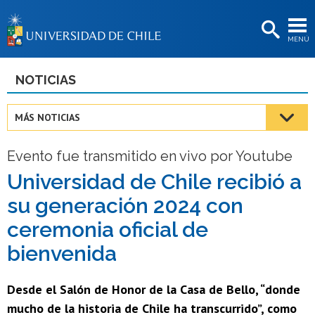
EXTENSIÓN
MENÚ
BIBLIOTECAS
LA UNIVERSIDAD
NOTICIAS
Postulantes
MÁS NOTICIAS
Estudiantes
Evento fue transmitido en vivo por Youtube
Académicas/os
Universidad de Chile recibió a
Funcionarias/os
su generación 2024 con
Egresadas/os
ceremonia oficial de
bienvenida
Desde el Salón de Honor de la Casa de Bello, “donde
mucho de la historia de Chile ha transcurrido”, como