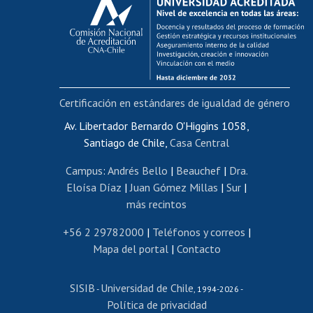
Postulación al AUCAI
Funcionarias/os
Cursos internos de capacitación
Bienestar del personal
Certificación en estándares de igualdad de género
Portal de movilidad interna
Certificado de renta
Av. Libertador Bernardo O'Higgins 1058,
Santiago de Chile,
Casa Central
Certificado de renta honorarios
Gestión de correo uchile
Campus
:
Andrés Bello
|
Beauchef
|
Dra.
Editar páginas blancas
Eloísa Díaz
|
Juan Gómez Millas
|
Sur
|
más recintos
Extranjeras/os
Revalidación y reconocimiento de títulos
+56 2 29782000
|
Teléfonos y correos
|
Mapa del portal
|
Contacto
Postulación al Programa de Movilidad Estudiantil
Inscripción de asignaturas
SISIB
Universidad de Chile
Cursos de español
-
, 1994-2026 -
Política de privacidad