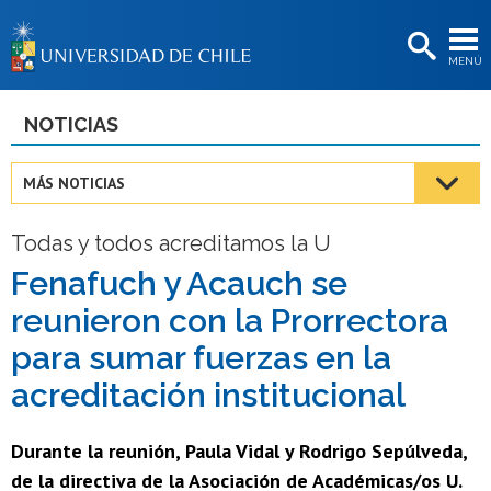
EXTENSIÓN
MENÚ
BIBLIOTECAS
LA UNIVERSIDAD
NOTICIAS
Postulantes
MÁS NOTICIAS
Estudiantes
Todas y todos acreditamos la U
Académicas/os
Fenafuch y Acauch se
Funcionarias/os
reunieron con la Prorrectora
Egresadas/os
para sumar fuerzas en la
acreditación institucional
Durante la reunión, Paula Vidal y Rodrigo Sepúlveda,
de la directiva de la Asociación de Académicas/os U.