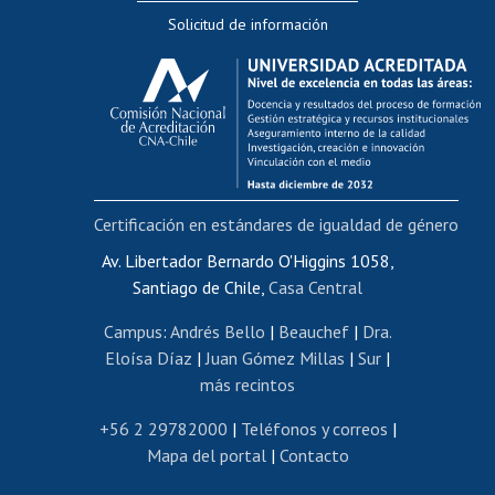
Solicitud de información
Evaluación docente
Calificación académica
Postulación al AUCAI
Funcionarias/os
Cursos internos de capacitación
Bienestar del personal
Certificación en estándares de igualdad de género
Portal de movilidad interna
Certificado de renta
Av. Libertador Bernardo O'Higgins 1058,
Santiago de Chile,
Casa Central
Certificado de renta honorarios
Gestión de correo uchile
Campus
:
Andrés Bello
|
Beauchef
|
Dra.
Editar páginas blancas
Eloísa Díaz
|
Juan Gómez Millas
|
Sur
|
más recintos
Extranjeras/os
Revalidación y reconocimiento de títulos
+56 2 29782000
|
Teléfonos y correos
|
Mapa del portal
|
Contacto
Postulación al Programa de Movilidad Estudiantil
Inscripción de asignaturas